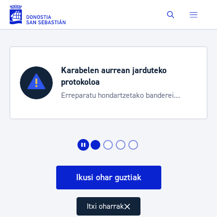
Eduki nagusira joan
Buscar
Karabelen aurrean jarduteko
protokoloa
Erreparatu hondartzetako banderei
egoeraren berri izateko
Ikusi ohar guztiak
Itxi oharrak