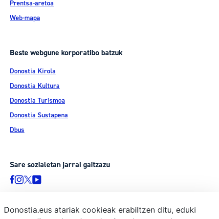
Prentsa-aretoa
Web-mapa
Beste webgune korporatibo batzuk
Donostia Kirola
Donostia Kultura
Donostia Turismoa
Donostia Sustapena
Dbus
Sare sozialetan jarrai gaitzazu
Donostia.eus atariak cookieak erabiltzen ditu, eduki