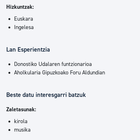
Hizkuntzak:
Euskara
Ingelesa
Lan Esperientzia
Donostiko Udalaren funtzionarioa
Aholkularia Gipuzkoako Foru Aldundian
Beste datu interesgarri batzuk
Zaletasunak:
kirola
musika