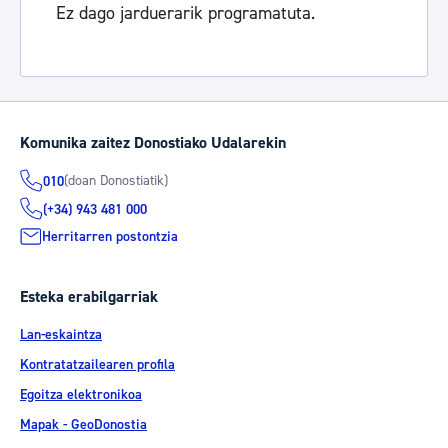
Ez dago jarduerarik programatuta.
Komunika zaitez Donostiako Udalarekin
(doan Donostiatik)
010
(+34) 943 481 000
Herritarren postontzia
Esteka erabilgarriak
Lan-eskaintza
Kontratatzailearen profila
Egoitza elektronikoa
Mapak - GeoDonostia