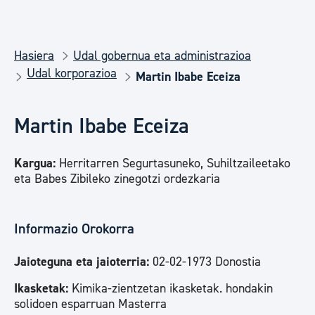
Hasiera
Udal gobernua eta administrazioa
Udal korporazioa
Martin Ibabe Eceiza
Martin Ibabe Eceiza
Kargua:
Herritarren Segurtasuneko, Suhiltzaileetako
eta Babes Zibileko zinegotzi ordezkaria
Informazio Orokorra
Jaioteguna eta jaioterria:
02-02-1973 Donostia
Ikasketak:
Kimika-zientzetan ikasketak. hondakin
solidoen esparruan Masterra