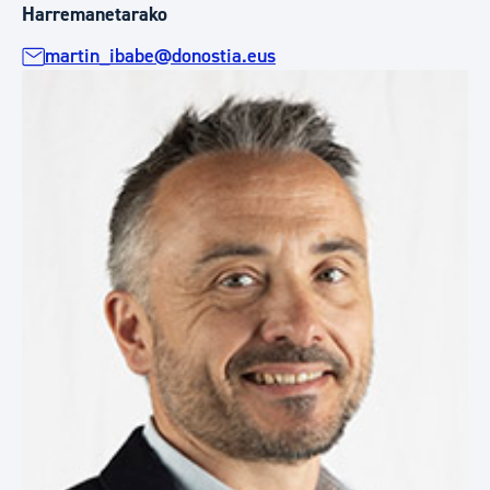
Harremanetarako
martin_ibabe@donostia.eus