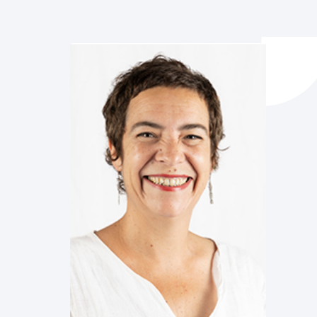
ta enplegua
ubideak eta bizikidetza