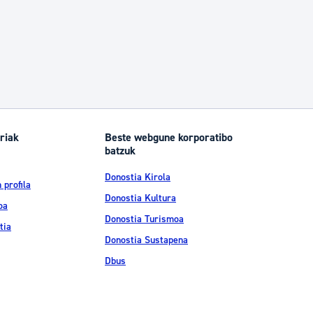
riak
Beste webgune korporatibo
batzuk
Donostia Kirola
 profila
Donostia Kultura
oa
Donostia Turismoa
tia
Donostia Sustapena
Dbus