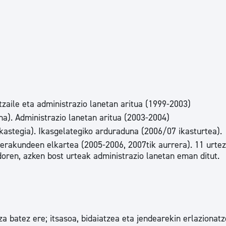
tea
Udal administrazioa
Iragarki ofizialen taula
Egutegi fiskala
enda
Gardentasun ataria
ltzaile eta administrazio lanetan aritua (1999-2003)
a). Administrazio lanetan aritua (2003-2004)
kastegia). Ikasgelategiko arduraduna (2006/07 ikasturtea).
erakundeen elkartea (2005-2006, 2007tik aurrera). 11 urte
doren, azken bost urteak administrazio lanetan eman ditut.
a batez ere; itsasoa, bidaiatzea eta jendearekin erlazionatz