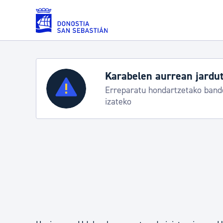
Eduki nagusira joan
Karabelen aurrean jardut
Zerbitzuak
Erreparatu hondartzetako bande
izateko
Errolda eta gai pertsonalak
Gizarte-zerbitzuak
Mugikortasuna