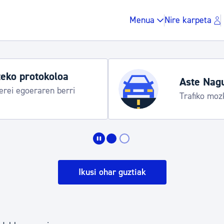
Menua
Nire karpeta
eko protokoloa
Aste Nag
rei egoeraren berri
Trafiko moz
Zergak eta isunak
Etxebizitza eta hirig
Ikusi ohar guztiak
Gune publikoa, ho