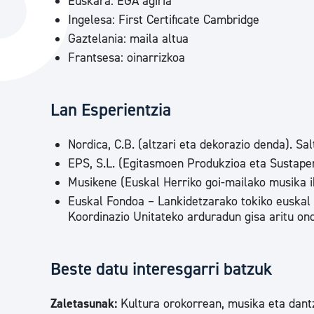
Euskara: EGA agiria
Hiria
Aktualita
Ingelesa: First Certificate Cambridge
Gaztelania: maila altua
Hiria orain
Albisteak
Frantsesa: oinarrizkoa
Hiria ezagutu
Abisuak
Etorkizuneko hiria
Kultur ag
Lan Esperientzia
Nordica, C.B. (altzari eta dekorazio denda). Sa
EPS, S.L. (Egitasmoen Produkzioa eta Sustapen
Musikene (Euskal Herriko goi-mailako musika i
Euskal Fondoa – Lankidetzarako tokiko euskal 
Koordinazio Unitateko arduradun gisa aritu on
Beste datu interesgarri batzuk
Zaletasunak:
Kultura orokorrean, musika eta dantz