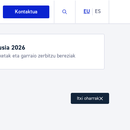
Buscar
EU
ES
Kontaktua
usia 2026
ketak eta garraio zerbitzu bereziak
intza
Itxi oharrak
ndakinak eta ingurumena