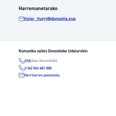
Harremanetarako
itziar_iturri@donostia.eus
Komunika zaitez Donostiako Udalarekin
(doan Donostiatik)
010
(+34) 943 481 000
Herritarren postontzia