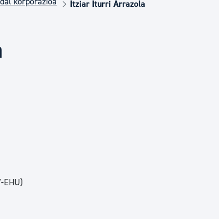
dal korporazioa
Euskara
Itziar Iturri Arrazola
Garapen ekonomikoa e
a
Berdintasuna, Giza Esk
Kultura
Turismoa
V-EHU)