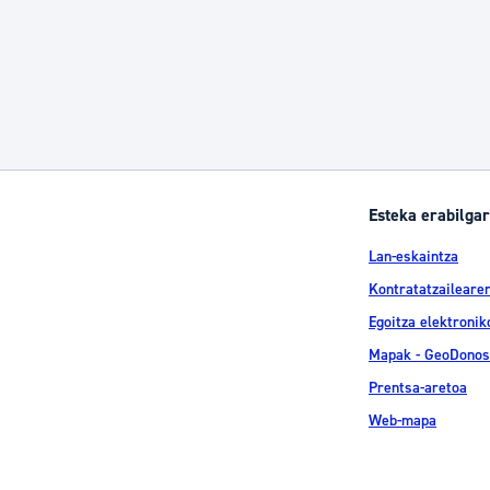
Esteka erabilgar
Lan-eskaintza
Kontratatzailearen
Egoitza elektronik
Mapak - GeoDonos
Prentsa-aretoa
Web-mapa