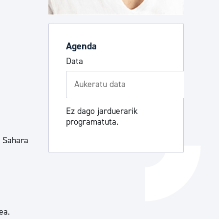
Izapideen katalogoa
Agenda
Tramitaziorako laguntza
Data
Ez dago jarduerarik
programatuta.
z Sahara
ea.