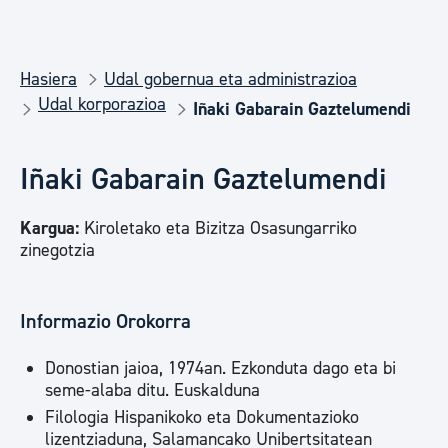
Hasiera
Udal gobernua eta administrazioa
Udal korporazioa
Iñaki Gabarain Gaztelumendi
Iñaki Gabarain Gaztelumendi
Kargua:
Kiroletako eta Bizitza Osasungarriko
zinegotzia
Informazio Orokorra
Donostian jaioa, 1974an. Ezkonduta dago eta bi
seme-alaba ditu. Euskalduna
Filologia Hispanikoko eta Dokumentazioko
lizentziaduna, Salamancako Unibertsitatean