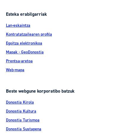
Esteka erabilgarriak
Lan-eskaintza
Kontratatzailearen profila
Egoitza elektronikoa
Mapak - GeoDonostia
Prentsa-aretoa
Web-mapa
Beste webgune korporatibo batzuk
Donostia Kirola
Donostia Kultura
Donostia Turismoa
Donostia Sustapena