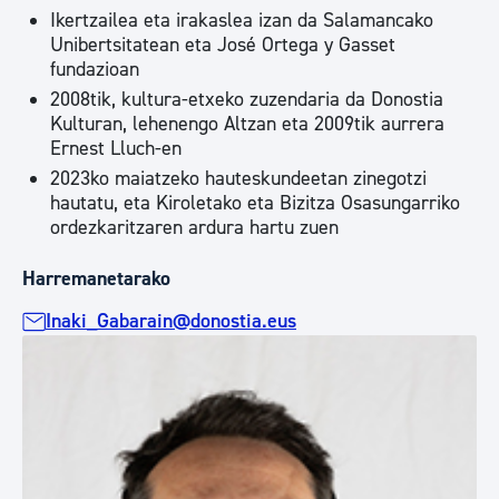
Ikertzailea eta irakaslea izan da Salamancako
Unibertsitatean eta José Ortega y Gasset
fundazioan
2008tik, kultura-etxeko zuzendaria da Donostia
Kulturan, lehenengo Altzan eta 2009tik aurrera
Ernest Lluch-en
2023ko maiatzeko hauteskundeetan zinegotzi
hautatu, eta Kiroletako eta Bizitza Osasungarriko
ordezkaritzaren ardura hartu zuen
Harremanetarako
Inaki_Gabarain@donostia.eus