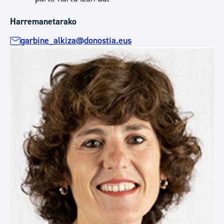
Harremanetarako
garbine_alkiza@donostia.eus