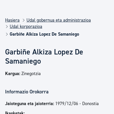
Hasiera
Udal gobernua eta administrazioa
Udal korporazioa
Garbiñe Alkiza Lopez De Samaniego
Garbiñe Alkiza Lopez De
Samaniego
Kargua:
Zinegotzia
Informazio Orokorra
Jaioteguna eta jaioterria:
1979/12/06 - Donostia
Ikasketak: