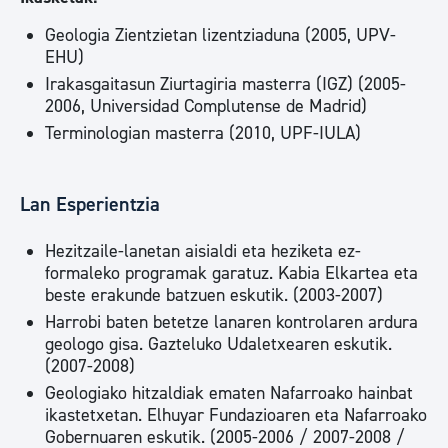
Geologia Zientzietan lizentziaduna (2005, UPV-
EHU)
Irakasgaitasun Ziurtagiria masterra (IGZ) (2005-
2006, Universidad Complutense de Madrid)
Terminologian masterra (2010, UPF-IULA)
Lan Esperientzia
Hezitzaile-lanetan aisialdi eta heziketa ez-
formaleko programak garatuz. Kabia Elkartea eta
beste erakunde batzuen eskutik. (2003-2007)
Harrobi baten betetze lanaren kontrolaren ardura
geologo gisa. Gazteluko Udaletxearen eskutik.
(2007-2008)
Geologiako hitzaldiak ematen Nafarroako hainbat
ikastetxetan. Elhuyar Fundazioaren eta Nafarroako
Gobernuaren eskutik. (2005-2006 / 2007-2008 /