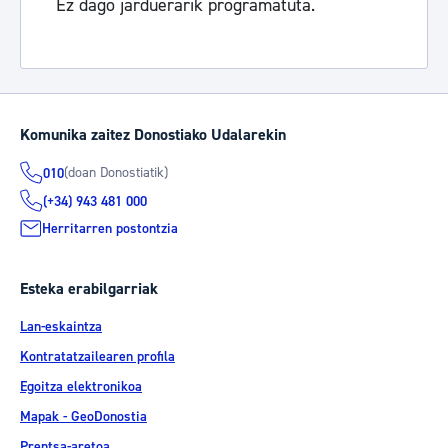
Ez dago jarduerarik programatuta.
Komunika zaitez Donostiako Udalarekin
(doan Donostiatik)
010
(+34) 943 481 000
Herritarren postontzia
Esteka erabilgarriak
Lan-eskaintza
Kontratatzailearen profila
Egoitza elektronikoa
Mapak - GeoDonostia
Prentsa-aretoa