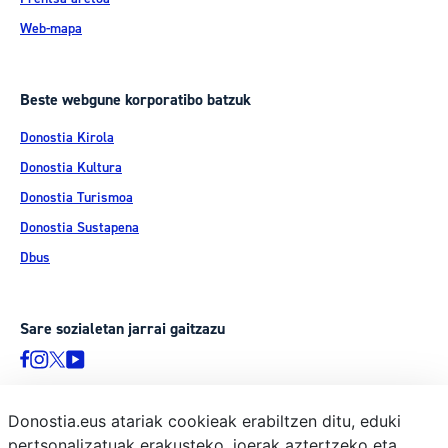
Web-mapa
Beste webgune korporatibo batzuk
Donostia Kirola
Donostia Kultura
Donostia Turismoa
Donostia Sustapena
Dbus
Sare sozialetan jarrai gaitzazu
Donostia.eus atariak cookieak erabiltzen ditu, eduki
pertsonalizatuak erakusteko, joerak aztertzeko eta