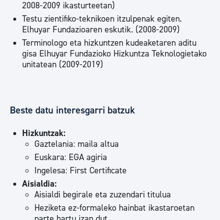
2008-2009 ikasturteetan)
Testu zientifiko-teknikoen itzulpenak egiten.
Elhuyar Fundazioaren eskutik. (2008-2009)
Terminologo eta hizkuntzen kudeaketaren aditu
gisa Elhuyar Fundazioko Hizkuntza Teknologietako
unitatean (2009-2019)
Beste datu interesgarri batzuk
Hizkuntzak:
Gaztelania: maila altua
Euskara: EGA agiria
Ingelesa: First Certificate
Aisialdia:
Aisialdi begirale eta zuzendari titulua
Heziketa ez-formaleko hainbat ikastaroetan
parte hartu izan dut