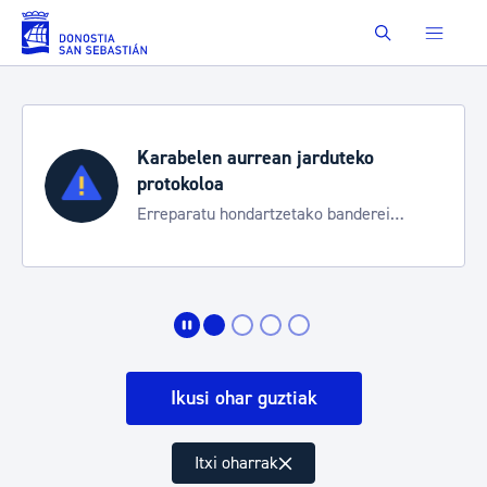
Eduki nagusira joan
Buscar
Karabelen aurrean jarduteko
protokoloa
Erreparatu hondartzetako banderei
egoeraren berri izateko
Ikusi ohar guztiak
Itxi oharrak