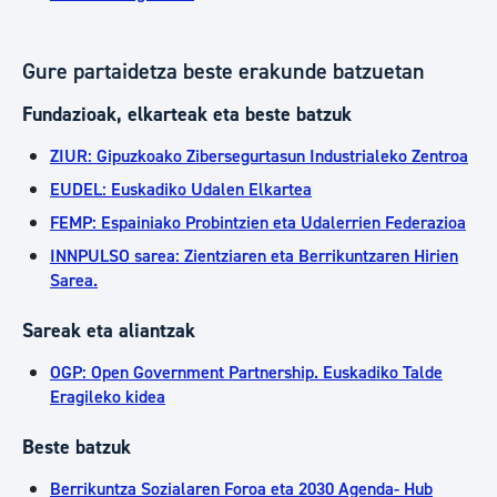
Gure partaidetza beste erakunde batzuetan
Fundazioak, elkarteak eta beste batzuk
ZIUR: Gipuzkoako Zibersegurtasun Industrialeko Zentroa
EUDEL: Euskadiko Udalen Elkartea
FEMP: Espainiako Probintzien eta Udalerrien Federazioa
INNPULSO sarea: Zientziaren eta Berrikuntzaren Hirien
Sarea.
Sareak eta aliantzak
OGP: Open Government Partnership. Euskadiko Talde
Eragileko kidea
Beste batzuk
Berrikuntza Sozialaren Foroa eta 2030 Agenda- Hub