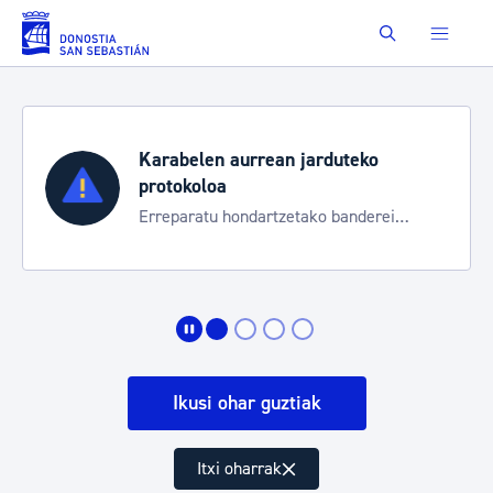
Eduki nagusira joan
Buscar
Karabelen aurrean jarduteko
protokoloa
Erreparatu hondartzetako banderei
egoeraren berri izateko
Ikusi ohar guztiak
Itxi oharrak