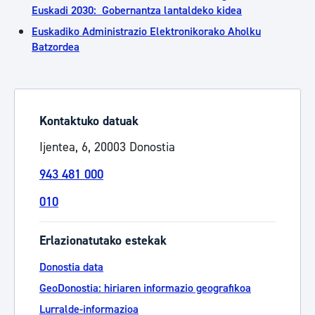
Euskadi 2030: Gobernantza lantaldeko kidea
Euskadiko Administrazio Elektronikorako Aholku
Batzordea
Kontaktuko datuak
Ijentea, 6, 20003 Donostia
943 481 000
010
Erlazionatutako estekak
Donostia data
GeoDonostia: hiriaren informazio geografikoa
Lurralde-informazioa