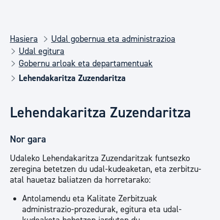
Hasiera
Udal gobernua eta administrazioa
Udal egitura
Gobernu arloak eta departamentuak
Lehendakaritza Zuzendaritza
Lehendakaritza Zuzendaritza
Nor gara
Udaleko Lehendakaritza Zuzendaritzak funtsezko
zeregina betetzen du udal-kudeaketan, eta zerbitzu-
atal hauetaz baliatzen da horretarako:
Antolamendu eta Kalitate Zerbitzuak
administrazio-prozedurak, egitura eta udal-