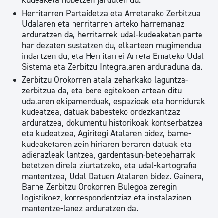
kudeaketa hobetzen jarduten du.
Herritarren Partaidetza eta Arretarako Zerbitzua
Udalaren eta herritarren arteko harremanaz
arduratzen da, herritarrek udal-kudeaketan parte
har dezaten sustatzen du, elkarteen mugimendua
indartzen du, eta Herritarrei Arreta Emateko Udal
Sistema eta Zerbitzu Integralaren arduraduna da.
Zerbitzu Orokorren atala zeharkako laguntza-
zerbitzua da, eta bere egitekoen artean ditu
udalaren ekipamenduak, espazioak eta hornidurak
kudeatzea, datuak babesteko ordezkaritzaz
arduratzea, dokumentu historikoak kontserbatzea
eta kudeatzea, Agiritegi Atalaren bidez, barne-
kudeaketaren zein hiriaren beraren datuak eta
adierazleak lantzea, gardentasun-betebeharrak
betetzen direla ziurtatzeko, eta udal-kartografia
mantentzea, Udal Datuen Atalaren bidez. Gainera,
Barne Zerbitzu Orokorren Bulegoa zeregin
logistikoez, korrespondentziaz eta instalazioen
mantentze-lanez arduratzen da.