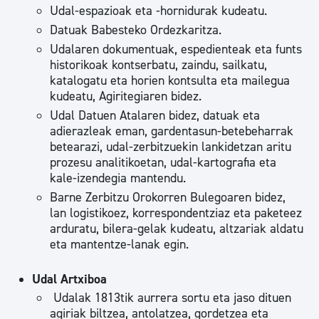
Udal-espazioak eta -hornidurak kudeatu.
Datuak Babesteko Ordezkaritza.
Udalaren dokumentuak, espedienteak eta funts
historikoak kontserbatu, zaindu, sailkatu,
katalogatu eta horien kontsulta eta mailegua
kudeatu, Agiritegiaren bidez.
Udal Datuen Atalaren bidez, datuak eta
adierazleak eman, gardentasun-betebeharrak
betearazi, udal-zerbitzuekin lankidetzan aritu
prozesu analitikoetan, udal-kartografia eta
kale-izendegia mantendu.
Barne Zerbitzu Orokorren Bulegoaren bidez,
lan logistikoez, korrespondentziaz eta paketeez
arduratu, bilera-gelak kudeatu, altzariak aldatu
eta mantentze-lanak egin.
Udal Artxiboa
Udalak 1813tik aurrera sortu eta jaso dituen
agiriak biltzea, antolatzea, gordetzea eta