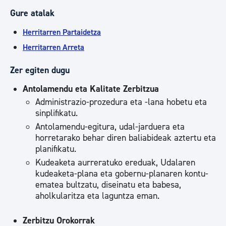
Gure atalak
Herritarren Partaidetza
Herritarren Arreta
Zer egiten dugu
Antolamendu eta Kalitate Zerbitzua
Administrazio-prozedura eta -lana hobetu eta
sinplifikatu.
Antolamendu-egitura, udal-jarduera eta
horretarako behar diren baliabideak aztertu eta
planifikatu.
Kudeaketa aurreratuko ereduak, Udalaren
kudeaketa-plana eta gobernu-planaren kontu-
ematea bultzatu, diseinatu eta babesa,
aholkularitza eta laguntza eman.
Zerbitzu Orokorrak