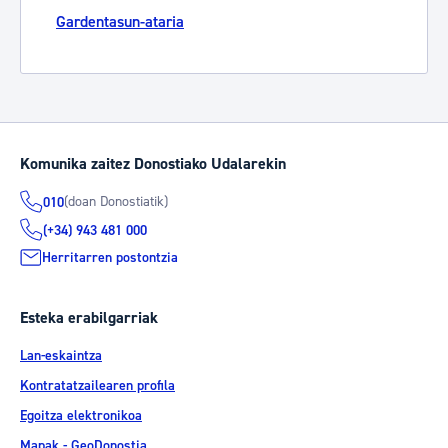
Gardentasun-ataria
Komunika zaitez Donostiako Udalarekin
(doan Donostiatik)
010
(+34) 943 481 000
Herritarren postontzia
Esteka erabilgarriak
Lan-eskaintza
Kontratatzailearen profila
Egoitza elektronikoa
Mapak - GeoDonostia