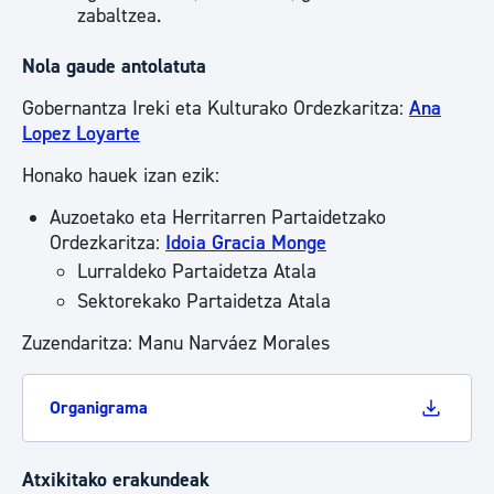
zabaltzea.
Nola gaude antolatuta
Gobernantza Ireki eta Kulturako Ordezkaritza:
Ana
Lopez Loyarte
Honako hauek izan ezik:
Auzoetako eta Herritarren Partaidetzako
Ordezkaritza:
Idoia Gracia Monge
Lurraldeko Partaidetza Atala
Sektorekako Partaidetza Atala
Zuzendaritza: Manu Narváez Morales
Organigrama
Atxikitako erakundeak