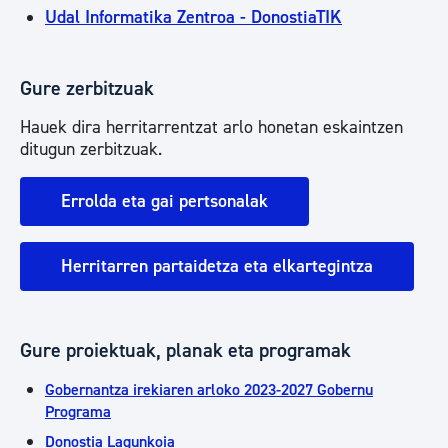
Udal Informatika Zentroa - DonostiaTIK
Gure zerbitzuak
Hauek dira herritarrentzat arlo honetan eskaintzen
ditugun zerbitzuak.
Errolda eta gai pertsonalak
Herritarren partaidetza eta elkartegintza
Gure proiektuak, planak eta programak
Gobernantza irekiaren arloko 2023-2027 Gobernu
Programa
Donostia Lagunkoia