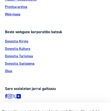
Prentsa-aretoa
Web-mapa
Beste webgune korporatibo batzuk
Donostia Kirola
Donostia Kultura
Donostia Turismoa
Donostia Sustapena
Dbus
Sare sozialetan jarrai gaitzazu