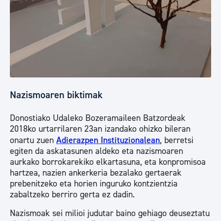
Nazismoaren biktimak
Donostiako Udaleko Bozeramaileen Batzordeak
2018ko urtarrilaren 23an izandako ohizko bileran
onartu zuen
Adierazpen Instituzionalean
, berretsi
egiten da askatasunen aldeko eta nazismoaren
aurkako borrokarekiko elkartasuna, eta konpromisoa
hartzea, nazien ankerkeria bezalako gertaerak
prebenitzeko eta horien inguruko kontzientzia
zabaltzeko berriro gerta ez dadin.
Nazismoak sei milioi judutar baino gehiago deuseztatu