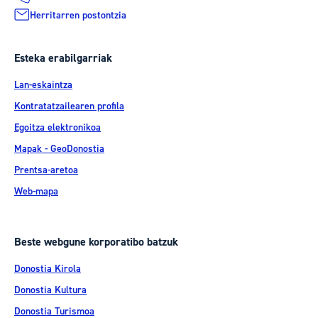
Herritarren postontzia
Esteka erabilgarriak
Lan-eskaintza
Kontratatzailearen profila
Egoitza elektronikoa
Mapak - GeoDonostia
Prentsa-aretoa
Web-mapa
Beste webgune korporatibo batzuk
Donostia Kirola
Donostia Kultura
Donostia Turismoa