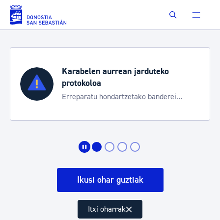
Eduki nagusira joan
Buscar
Karabelen aurrean jarduteko
protokoloa
Erreparatu hondartzetako banderei
egoeraren berri izateko
Ikusi ohar guztiak
Itxi oharrak