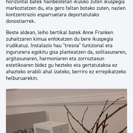
horizontal batek hainbestetan ikusiko zuten ikuspegia
markoztatzen du, eta gero faltan botako zuten, nazien
kontzentrazio esparruetara deportatutako
donostiarrek.
Beste aldean, leiho bertikal batek Anne Franken
zuhaitzaren kimua enfokatzen du bere ikuspegia
irudikatuz. Instalazio hau "tresna" funtzional eta
ingurunera egokitu gisa planteatzen da, soiltasunaren,
argitasunaren, harmoniaren eta zorroztasun
estetikoaren bidez gu hezteko eta gertatutakoa ez
ahazteko erabili ahal izateko, berriro ez errepikatzeko
helburuarekin.