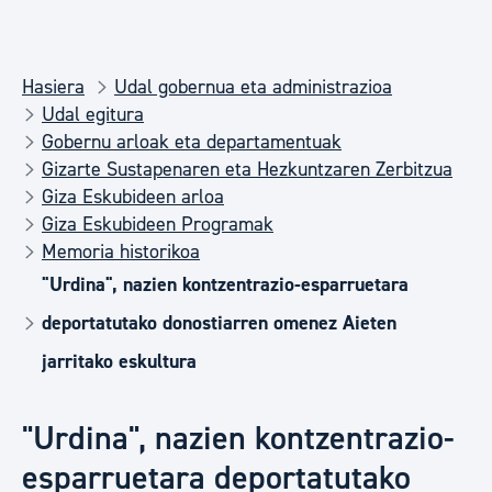
Hasiera
Udal gobernua eta administrazioa
Udal egitura
Gobernu arloak eta departamentuak
Gizarte Sustapenaren eta Hezkuntzaren Zerbitzua
Giza Eskubideen arloa
Giza Eskubideen Programak
Memoria historikoa
"Urdina", nazien kontzentrazio-esparruetara
deportatutako donostiarren omenez Aieten
jarritako eskultura
"Urdina", nazien kontzentrazio-
esparruetara deportatutako