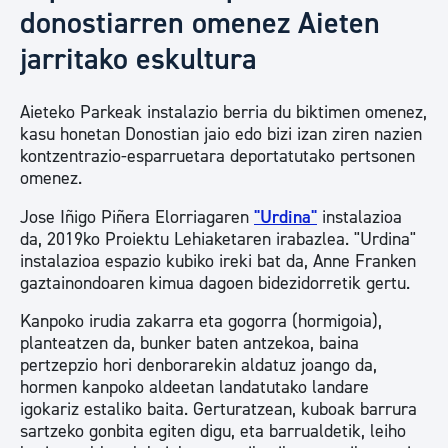
donostiarren omenez Aieten
jarritako eskultura
Aieteko Parkeak instalazio berria du biktimen omenez,
kasu honetan Donostian jaio edo bizi izan ziren nazien
kontzentrazio-esparruetara deportatutako pertsonen
omenez.
Jose Iñigo Piñera Elorriagaren
"Urdina"
instalazioa
da, 2019ko Proiektu Lehiaketaren irabazlea. "Urdina"
instalazioa espazio kubiko ireki bat da, Anne Franken
gaztainondoaren kimua dagoen bidezidorretik gertu.
Kanpoko irudia zakarra eta gogorra (hormigoia),
planteatzen da, bunker baten antzekoa, baina
pertzepzio hori denborarekin aldatuz joango da,
hormen kanpoko aldeetan landatutako landare
igokariz estaliko baita. Gerturatzean, kuboak barrura
sartzeko gonbita egiten digu, eta barrualdetik, leiho