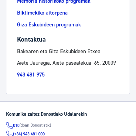
Memoria historikoko programak
Biktimekiko aitorpena
Giza Eskubideen programak
Kontaktua
Bakearen eta Giza Eskubideen Etxea
Aiete Jauregia. Aiete pasealekua, 65, 20009
943 481 975
Komunika zaitez Donostiako Udalarekin
(doan Donostiatik)
010
(+34) 943 481 000