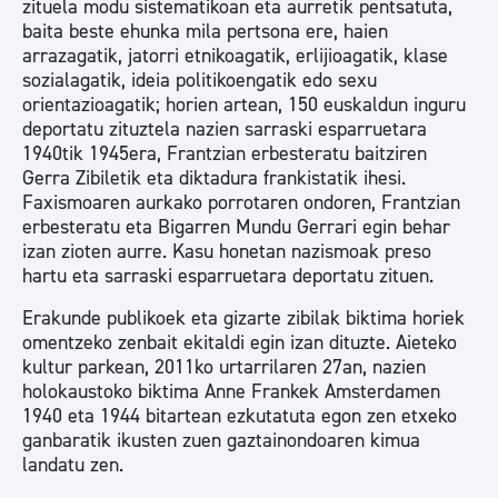
zituela modu sistematikoan eta aurretik pentsatuta,
baita beste ehunka mila pertsona ere, haien
arrazagatik, jatorri etnikoagatik, erlijioagatik, klase
sozialagatik, ideia politikoengatik edo sexu
orientazioagatik; horien artean, 150 euskaldun inguru
deportatu zituztela nazien sarraski esparruetara
1940tik 1945era, Frantzian erbesteratu baitziren
Gerra Zibiletik eta diktadura frankistatik ihesi.
Faxismoaren aurkako porrotaren ondoren, Frantzian
erbesteratu eta Bigarren Mundu Gerrari egin behar
izan zioten aurre. Kasu honetan nazismoak preso
hartu eta sarraski esparruetara deportatu zituen.
Erakunde publikoek eta gizarte zibilak biktima horiek
omentzeko zenbait ekitaldi egin izan dituzte. Aieteko
kultur parkean, 2011ko urtarrilaren 27an, nazien
holokaustoko biktima Anne Frankek Amsterdamen
1940 eta 1944 bitartean ezkutatuta egon zen etxeko
ganbaratik ikusten zuen gaztainondoaren kimua
landatu zen.