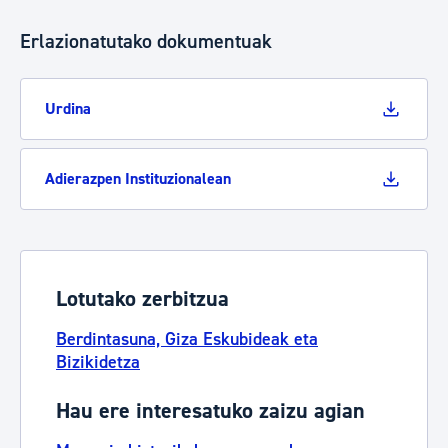
Erlazionatutako dokumentuak
Urdina
Adierazpen Instituzionalean
Lotutako zerbitzua
Berdintasuna, Giza Eskubideak eta
Bizikidetza
Hau ere interesatuko zaizu agian