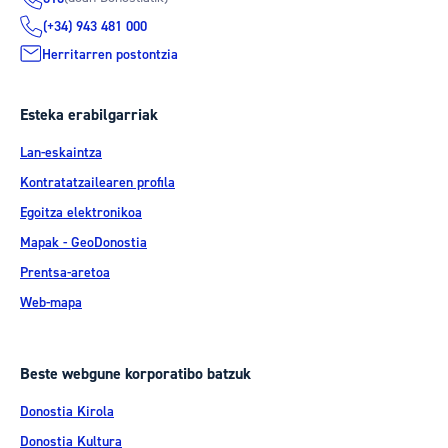
(+34) 943 481 000
Herritarren postontzia
Esteka erabilgarriak
Lan-eskaintza
Kontratatzailearen profila
Egoitza elektronikoa
Mapak - GeoDonostia
Prentsa-aretoa
Web-mapa
Beste webgune korporatibo batzuk
Donostia Kirola
Donostia Kultura