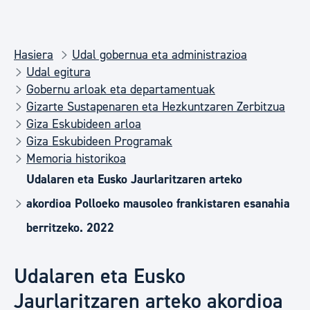
Hasiera
Udal gobernua eta administrazioa
Udal egitura
Gobernu arloak eta departamentuak
Gizarte Sustapenaren eta Hezkuntzaren Zerbitzua
Giza Eskubideen arloa
Giza Eskubideen Programak
Memoria historikoa
Udalaren eta Eusko Jaurlaritzaren arteko
akordioa Polloeko mausoleo frankistaren esanahia
berritzeko. 2022
Udalaren eta Eusko
Jaurlaritzaren arteko akordioa