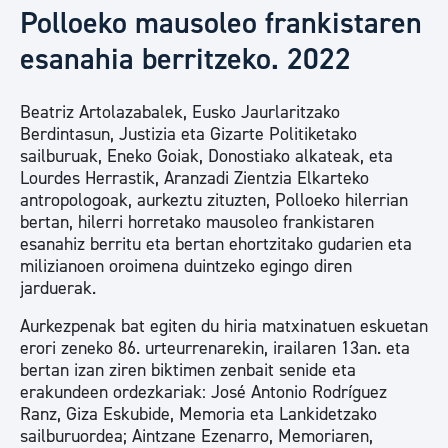
Polloeko mausoleo frankistaren
esanahia berritzeko. 2022
Beatriz Artolazabalek, Eusko Jaurlaritzako
Berdintasun, Justizia eta Gizarte Politiketako
sailburuak, Eneko Goiak, Donostiako alkateak, eta
Lourdes Herrastik, Aranzadi Zientzia Elkarteko
antropologoak, aurkeztu zituzten, Polloeko hilerrian
bertan, hilerri horretako mausoleo frankistaren
esanahiz berritu eta bertan ehortzitako gudarien eta
milizianoen oroimena duintzeko egingo diren
jarduerak.
Aurkezpenak bat egiten du hiria matxinatuen eskuetan
erori zeneko 86. urteurrenarekin, irailaren 13an. eta
bertan izan ziren biktimen zenbait senide eta
erakundeen ordezkariak: José Antonio Rodríguez
Ranz, Giza Eskubide, Memoria eta Lankidetzako
sailburuordea; Aintzane Ezenarro, Memoriaren,