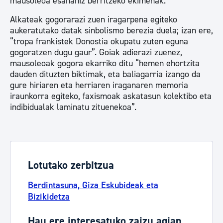
mausoleoa esanahiz berritzeko ekimenak.
Alkateak gogorarazi zuen iragarpena egiteko
aukeratutako datak sinbolismo berezia duela; izan ere,
“tropa frankistek Donostia okupatu zuten eguna
gogoratzen dugu gaur”. Goiak adierazi zuenez,
mausoleoak gogora ekarriko ditu “hemen ehortzita
dauden dituzten biktimak, eta baliagarria izango da
gure hiriaren eta herriaren iraganaren memoria
iraunkorra egiteko, faxismoak askatasun kolektibo eta
indibidualak laminatu zituenekoa”.
Lotutako zerbitzua
Berdintasuna, Giza Eskubideak eta
Bizikidetza
Hau ere interesatuko zaizu agian