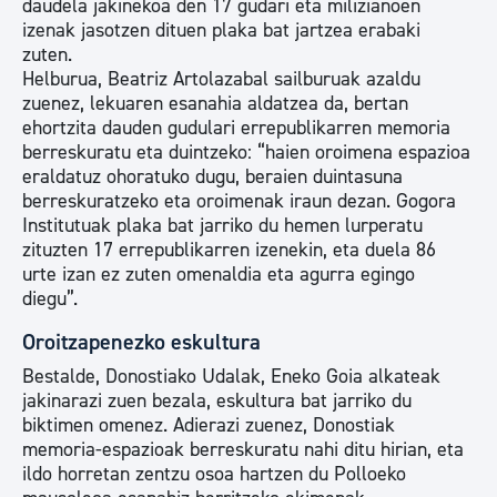
daudela jakinekoa den 17 gudari eta milizianoen
izenak jasotzen dituen plaka bat jartzea erabaki
zuten.
Helburua, Beatriz Artolazabal sailburuak azaldu
zuenez, lekuaren esanahia aldatzea da, bertan
ehortzita dauden gudulari errepublikarren memoria
berreskuratu eta duintzeko: “haien oroimena espazioa
eraldatuz ohoratuko dugu, beraien duintasuna
berreskuratzeko eta oroimenak iraun dezan. Gogora
Institutuak plaka bat jarriko du hemen lurperatu
zituzten 17 errepublikarren izenekin, eta duela 86
urte izan ez zuten omenaldia eta agurra egingo
diegu”.
Oroitzapenezko eskultura
Bestalde, Donostiako Udalak, Eneko Goia alkateak
jakinarazi zuen bezala, eskultura bat jarriko du
biktimen omenez. Adierazi zuenez, Donostiak
memoria-espazioak berreskuratu nahi ditu hirian, eta
ildo horretan zentzu osoa hartzen du Polloeko