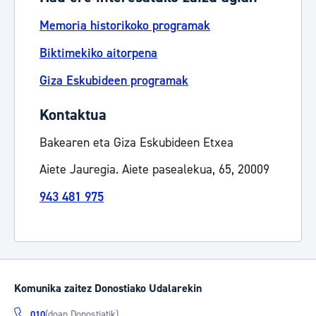
Memoria historikoko programak
Biktimekiko aitorpena
Giza Eskubideen programak
Kontaktua
Bakearen eta Giza Eskubideen Etxea
Aiete Jauregia. Aiete pasealekua, 65, 20009
943 481 975
Komunika zaitez Donostiako Udalarekin
(doan Donostiatik)
010