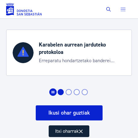
Eduki nagusira joan
Buscar
Karabelen aurrean jarduteko
protokoloa
Erreparatu hondartzetako banderei
egoeraren berri izateko
Ikusi ohar guztiak
Itxi oharrak