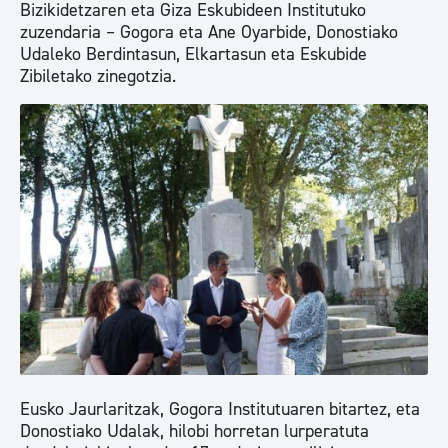
Bizikidetzaren eta Giza Eskubideen Institutuko
zuzendaria – Gogora eta Ane Oyarbide, Donostiako
Udaleko Berdintasun, Elkartasun eta Eskubide
Zibiletako zinegotzia.
Eusko Jaurlaritzak, Gogora Institutuaren bitartez, eta
Donostiako Udalak, hilobi horretan lurperatuta