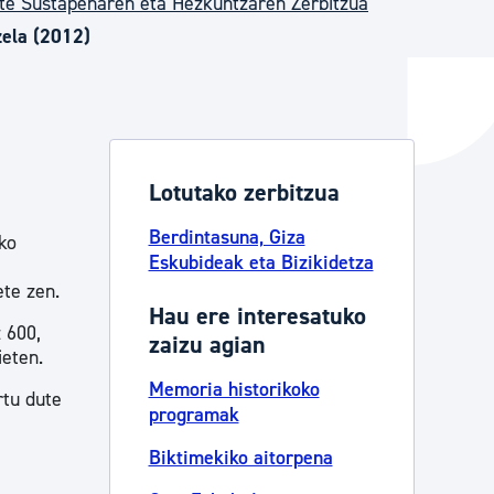
te Sustapenaren eta Hezkuntzaren Zerbitzua
zela (2012)
ta enplegua
ubideak eta bizikidetza
Lotutako zerbitzua
Berdintasuna, Giza
ko
Eskubideak eta Bizikidetza
,
ete zen.
Hau ere interesatuko
 600,
zaizu agian
ieten.
Memoria historikoko
rtu dute
programak
Biktimekiko aitorpena