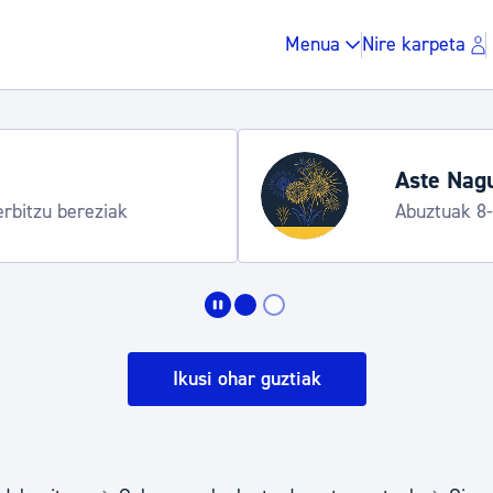
Menua
Nire karpeta
Aste Nagu
erbitzu bereziak
Abuztuak 8
Zergak eta isunak
Etxebizitza eta hirig
Ikusi ohar guztiak
Gune publikoa, ho