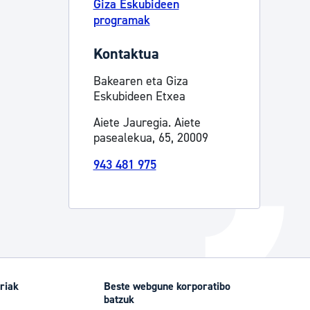
Giza Eskubideen
programak
Izapideen katalogoa
Kontaktua
Tramitaziorako laguntza
Bakearen eta Giza
Eskubideen Etxea
Aiete Jauregia. Aiete
pasealekua, 65, 20009
943 481 975
riak
Beste webgune korporatibo
batzuk