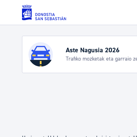
Eduki nagusira joan
Zerbitzuak
Aste Nagusia 2026
Trafiko mozketak eta garraio z
Errolda eta gai pertsonalak
Gizarte-zerbitzuak
Mugikortasuna