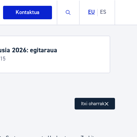
Buscar
EU
ES
Kontaktua
sia 2026: egitaraua
-15
intza
Itxi oharrak
ndakinak eta ingurumena