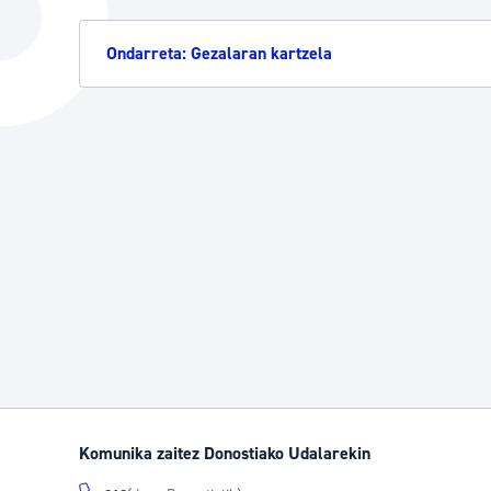
Hiria
Aktualita
Ondarreta: Gezalaran kartzela
Hiria orain
Albisteak
Hiria ezagutu
Abisuak
Etorkizuneko hiria
Kultur ag
Komunika zaitez Donostiako Udalarekin