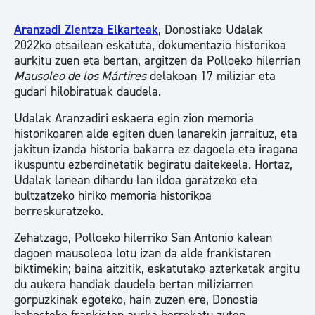
Aranzadi Zientza Elkarteak
, Donostiako Udalak
2022ko otsailean eskatuta, dokumentazio historikoa
aurkitu zuen eta bertan, argitzen da Polloeko hilerrian
Mausoleo de los Mártires
delakoan 17 miliziar eta
gudari hilobiratuak daudela.
Udalak Aranzadiri eskaera egin zion memoria
historikoaren alde egiten duen lanarekin jarraituz, eta
jakitun izanda historia bakarra ez dagoela eta iragana
ikuspuntu ezberdinetatik begiratu daitekeela. Hortaz,
Udalak lanean dihardu lan ildoa garatzeko eta
bultzatzeko hiriko memoria historikoa
berreskuratzeko.
Zehatzago, Polloeko hilerriko San Antonio kalean
dagoen mausoleoa lotu izan da alde frankistaren
biktimekin; baina aitzitik, eskatutako azterketak argitu
du aukera handiak daudela bertan miliziarren
gorpuzkinak egoteko, hain zuzen ere, Donostia