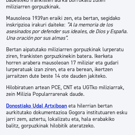
babesteko frankisten aurka borrokatu zuten
miliziarren gorpuzkinak.
Mausoleoa 1939an eraiki zen, eta bertan, segidako
inskripzioa irakuri daiteke:
“A la memoria de los
asesinados por defender sus ideales, de Dios y España.
Una oración por sus almas”.
Bertan aipatutako miliziarren gorpuzkinak lurperatu
ziren, frankisten gorpuzkinekin batera. Ikerketa
horren arabera mausoleoan 17 miliziar eta gudari
lurperatuak izan ziren, eta era berean, ikertzen
jarraitzen dute beste 14 ote dauden jakiteko.
Hilobiratuen artean PCE, CNT eta UGTko miliziarrak,
zein Milizia Popularrarenak daude.
Donostiako Udal Artxiboan
eta hilerrian bertan
aurkitutako dokumentazioa Gogora institutuaren esku
jarri zem, aztertu, lokalizatu eta, hala erabakiko
balitz, gorpuzkinak hilobitik ateratzeko.