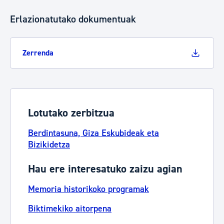
Erlazionatutako dokumentuak
Zerrenda
Lotutako zerbitzua
Berdintasuna, Giza Eskubideak eta
Bizikidetza
Hau ere interesatuko zaizu agian
Memoria historikoko programak
Biktimekiko aitorpena