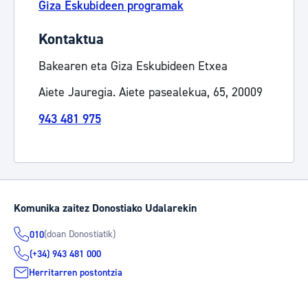
Giza Eskubideen programak
Kontaktua
Bakearen eta Giza Eskubideen Etxea
Aiete Jauregia. Aiete pasealekua, 65, 20009
943 481 975
Komunika zaitez Donostiako Udalarekin
(doan Donostiatik)
010
(+34) 943 481 000
Herritarren postontzia