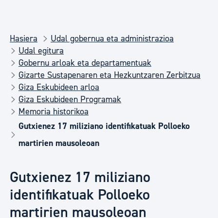
Hasiera
Udal gobernua eta administrazioa
Udal egitura
Gobernu arloak eta departamentuak
Gizarte Sustapenaren eta Hezkuntzaren Zerbitzua
Giza Eskubideen arloa
Giza Eskubideen Programak
Memoria historikoa
Gutxienez 17 miliziano identifikatuak Polloeko
martirien mausoleoan
Gutxienez 17 miliziano
identifikatuak Polloeko
martirien mausoleoan