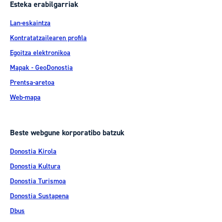
Esteka erabilgarriak
Lan-eskaintza
Kontratatzailearen profila
Egoitza elektronikoa
Mapak - GeoDonostia
Prentsa-aretoa
Web-mapa
Beste webgune korporatibo batzuk
Donostia Kirola
Donostia Kultura
Donostia Turismoa
Donostia Sustapena
Dbus