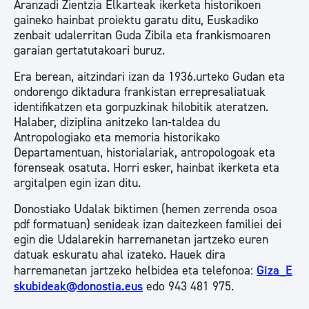
Aranzadi Zientzia Elkarteak ikerketa historikoen
gaineko hainbat proiektu garatu ditu, Euskadiko
zenbait udalerritan Guda Zibila eta frankismoaren
garaian gertatutakoari buruz.
Era berean, aitzindari izan da 1936.urteko Gudan eta
ondorengo diktadura frankistan errepresaliatuak
identifikatzen eta gorpuzkinak hilobitik ateratzen.
Halaber, diziplina anitzeko lan-taldea du
Antropologiako eta memoria historikako
Departamentuan, historialariak, antropologoak eta
forenseak osatuta. Horri esker, hainbat ikerketa eta
argitalpen egin izan ditu.
Donostiako Udalak biktimen (hemen zerrenda osoa
pdf formatuan) senideak izan daitezkeen familiei dei
egin die Udalarekin harremanetan jartzeko euren
datuak eskuratu ahal izateko. Hauek dira
harremanetan jartzeko helbidea eta telefonoa:
Giza_E
skubideak@donostia.eus
edo 943 481 975.