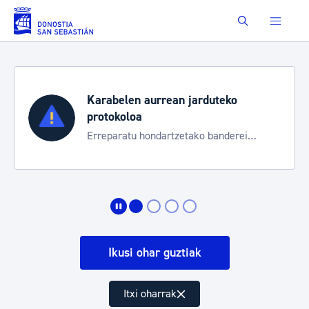
Eduki nagusira joan
Buscar
Karabelen aurrean jarduteko
protokoloa
Erreparatu hondartzetako banderei
egoeraren berri izateko
Ikusi ohar guztiak
Itxi oharrak