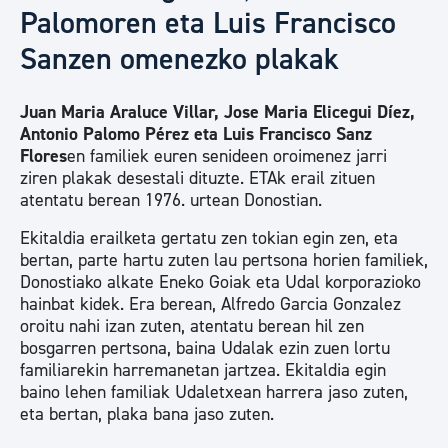
Palomoren eta Luis Francisco
Sanzen omenezko plakak
Juan Maria Araluce Villar, Jose Maria Elicegui Díez,
Antonio Palomo Pérez eta Luis Francisco Sanz
Flores
en familiek euren senideen oroimenez jarri
ziren plakak desestali dituzte. ETAk erail zituen
atentatu berean 1976. urtean Donostian.
Ekitaldia erailketa gertatu zen tokian egin zen, eta
bertan, parte hartu zuten lau pertsona horien familiek,
Donostiako alkate Eneko Goiak eta Udal korporazioko
hainbat kidek. Era berean, Alfredo Garcia Gonzalez
oroitu nahi izan zuten, atentatu berean hil zen
bosgarren pertsona, baina Udalak ezin zuen lortu
familiarekin harremanetan jartzea. Ekitaldia egin
baino lehen familiak Udaletxean harrera jaso zuten,
eta bertan, plaka bana jaso zuten.