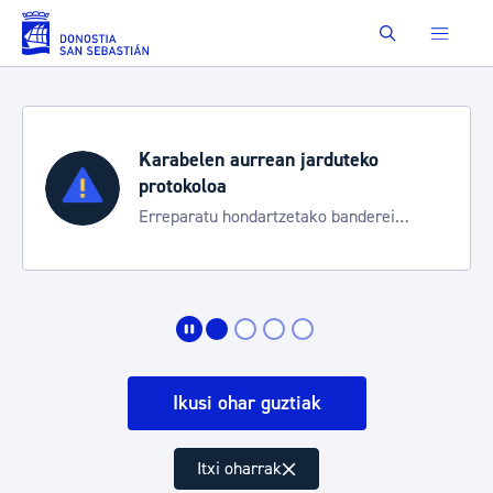
Eduki nagusira joan
Buscar
Karabelen aurrean jarduteko
protokoloa
Erreparatu hondartzetako banderei
egoeraren berri izateko
Ikusi ohar guztiak
Itxi oharrak