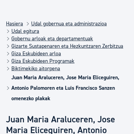
Hasiera
Udal gobernua eta administrazioa
Udal egitura
Gobernu arloak eta departamentuak
Gizarte Sustapenaren eta Hezkuntzaren Zerbitzua
Giza Eskubideen arloa
Giza Eskubideen Programak
Biktimekiko aitorpena
Juan Maria Araluceren, Jose Maria Eliceguiren,
Antonio Palomoren eta Luis Francisco Sanzen
omenezko plakak
Juan Maria Araluceren, Jose
Maria Eliceguiren, Antonio