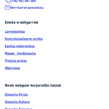
(+34) 943 481 000
Herritarren postontzia
Esteka erabilgarriak
Lan-eskaintza
Kontratatzailearen profila
Egoitza elektronikoa
Mapak - GeoDonostia
Prentsa-aretoa
Web-mapa
Beste webgune korporatibo batzuk
Donostia Kirola
Donostia Kultura