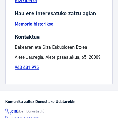
Bizikidetza
Hau ere interesatuko zaizu agian
Memoria historikoa
Kontaktua
Bakearen eta Giza Eskubideen Etxea
Aiete Jauregia. Aiete pasealekua, 65, 20009
943 481 975
Komunika zaitez Donostiako Udalarekin
(doan Donostiatik)
010