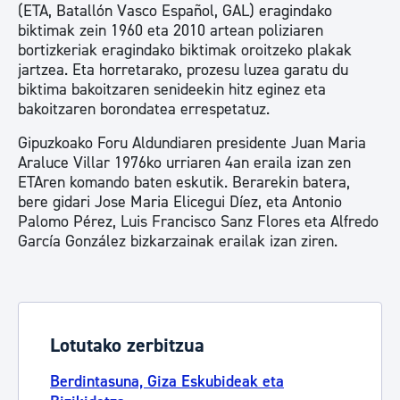
(ETA, Batallón Vasco Español, GAL) eragindako
biktimak zein 1960 eta 2010 artean poliziaren
bortizkeriak eragindako biktimak oroitzeko plakak
jartzea. Eta horretarako, prozesu luzea garatu du
biktima bakoitzaren senideekin hitz eginez eta
bakoitzaren borondatea errespetatuz.
Gipuzkoako Foru Aldundiaren presidente Juan Maria
Araluce Villar 1976ko urriaren 4an eraila izan zen
ETAren komando baten eskutik. Berarekin batera,
bere gidari Jose Maria Elicegui Díez, eta Antonio
Palomo Pérez, Luis Francisco Sanz Flores eta Alfredo
García González bizkarzainak erailak izan ziren.
Lotutako zerbitzua
Berdintasuna, Giza Eskubideak eta