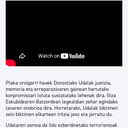
Plaka oroigarri hauek Donostiako Udalak justizia,
memoria eta erreparazioaren gainean hartutako
konpromisoari lotuta sustatutako lehenak dira. Giza
Eskubidearen Batzordean legealdian zehar egindako
lanaren ondorioa dira. Horretarako, Udalak biktimen
zein biktimen elkarteen iritzia jaso eta jarraitu du.
Udalaren asmoa da ildo ezberdinetako terrorismoak