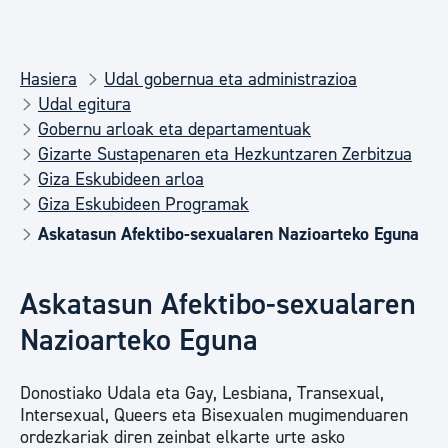
Hasiera
Udal gobernua eta administrazioa
Udal egitura
Gobernu arloak eta departamentuak
Gizarte Sustapenaren eta Hezkuntzaren Zerbitzua
Giza Eskubideen arloa
Giza Eskubideen Programak
Askatasun Afektibo-sexualaren Nazioarteko Eguna
Askatasun Afektibo-sexualaren
Nazioarteko Eguna
Donostiako Udala eta Gay, Lesbiana, Transexual,
Intersexual, Queers eta Bisexualen mugimenduaren
ordezkariak diren zeinbat elkarte urte asko