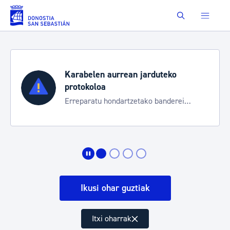
Eduki nagusira joan
Buscar
Karabelen aurrean jarduteko
protokoloa
Erreparatu hondartzetako banderei
egoeraren berri izateko
Ikusi ohar guztiak
Itxi oharrak