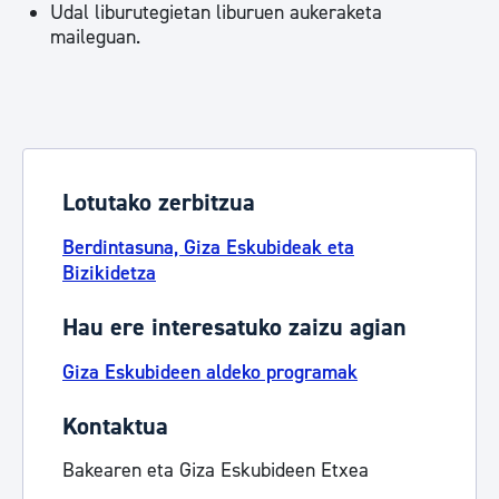
Udal liburutegietan liburuen aukeraketa
maileguan.
Lotutako zerbitzua
Berdintasuna, Giza Eskubideak eta
Bizikidetza
Hau ere interesatuko zaizu agian
Giza Eskubideen aldeko programak
Kontaktua
Bakearen eta Giza Eskubideen Etxea