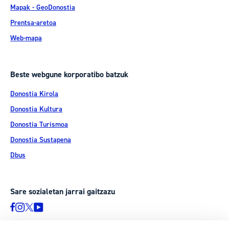
Mapak - GeoDonostia
Prentsa-aretoa
Web-mapa
Beste webgune korporatibo batzuk
Donostia Kirola
Donostia Kultura
Donostia Turismoa
Donostia Sustapena
Dbus
Sare sozialetan jarrai gaitzazu