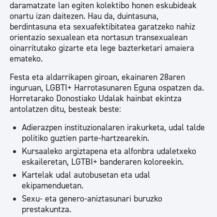
daramatzate lan egiten kolektibo honen eskubideak
onartu izan daitezen. Hau da, duintasuna,
berdintasuna eta sexuafektibitatea garatzeko nahiz
orientazio sexualean eta nortasun transexualean
oinarritutako gizarte eta lege bazterketari amaiera
emateko.
Festa eta aldarrikapen giroan, ekainaren 28aren
inguruan, LGBTI+ Harrotasunaren Eguna ospatzen da.
Horretarako Donostiako Udalak hainbat ekintza
antolatzen ditu, besteak beste:
Adierazpen instituzionalaren irakurketa, udal talde
politiko guztien parte-hartzearekin.
Kursaaleko argiztapena eta alfonbra udaletxeko
eskaileretan, LGTBI+ banderaren koloreekin.
Kartelak udal autobusetan eta udal
ekipamenduetan.
Sexu- eta genero-aniztasunari buruzko
prestakuntza.