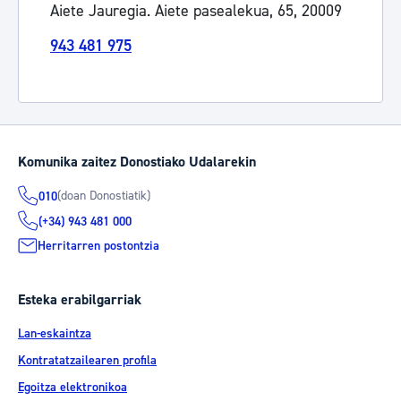
Aiete Jauregia. Aiete pasealekua, 65, 20009
943 481 975
Komunika zaitez Donostiako Udalarekin
(doan Donostiatik)
010
(+34) 943 481 000
Herritarren postontzia
Esteka erabilgarriak
Lan-eskaintza
Kontratatzailearen profila
Egoitza elektronikoa