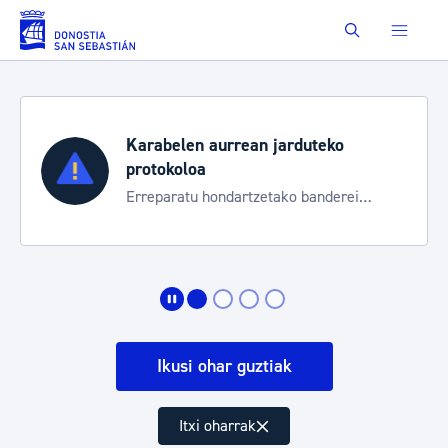
Eduki nagusira joan
Buscar
Karabelen aurrean jarduteko
protokoloa
Erreparatu hondartzetako banderei
egoeraren berri izateko
Ikusi ohar guztiak
Itxi oharrak