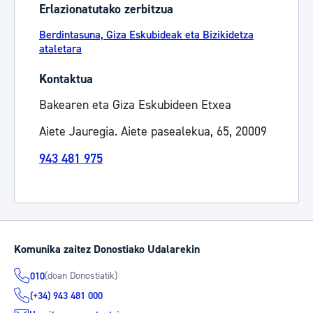
Erlazionatutako zerbitzua
Berdintasuna, Giza Eskubideak eta Bizikidetza
ataletara
Kontaktua
Bakearen eta Giza Eskubideen Etxea
Aiete Jauregia. Aiete pasealekua, 65, 20009
943 481 975
Komunika zaitez Donostiako Udalarekin
(doan Donostiatik)
010
(+34) 943 481 000