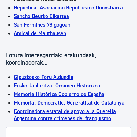
Républica- Asociación Republicano Donostiarra
Sancho Beurko Elkartea
San Fermines 78 gogoan
Amical de Mauthausen
Lotura interesgarriak: erakundeak,
koordinadorak...
Gipuzkoako Foru Aldundia
Eusko Jaularitza- Oroimen Historikoa
Memoria Histórica Gobierno de España
Memorial Democratic. Generalitat de Catalunya
Coordinadora estatal de apoyo a la Querella
Argentina contra crímenes del franquismo