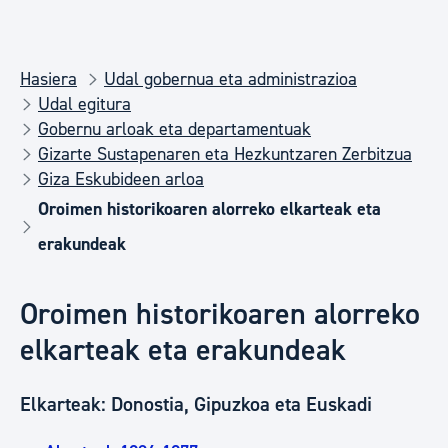
Hasiera
Udal gobernua eta administrazioa
Udal egitura
Gobernu arloak eta departamentuak
Gizarte Sustapenaren eta Hezkuntzaren Zerbitzua
Giza Eskubideen arloa
Oroimen historikoaren alorreko elkarteak eta
erakundeak
Oroimen historikoaren alorreko
elkarteak eta erakundeak
Elkarteak: Donostia, Gipuzkoa eta Euskadi