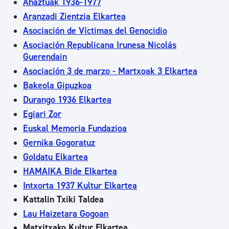
Ahaztuak 1936-1977
Aranzadi Zientzia Elkartea
Asociación de Víctimas del Genocidio
Asociación Republicana Irunesa Nicolás
Guerendain
Asociación 3 de marzo - Martxoak 3 Elkartea
Bakeola Gipuzkoa
Durango 1936 Elkartea
Egiari Zor
Euskal Memoria Fundazioa
Gernika Gogoratuz
Goldatu Elkartea
HAMAIKA Bide Elkartea
Intxorta 1937 Kultur Elkartea
Kattalin Txiki Taldea
Lau Haizetara Gogoan
Matxitxako Kultur Elkartea