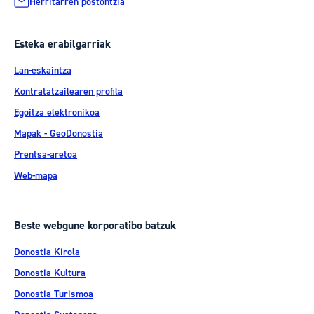
Herritarren postontzia
Esteka erabilgarriak
Lan-eskaintza
Kontratatzailearen profila
Egoitza elektronikoa
Mapak - GeoDonostia
Prentsa-aretoa
Web-mapa
Beste webgune korporatibo batzuk
Donostia Kirola
Donostia Kultura
Donostia Turismoa