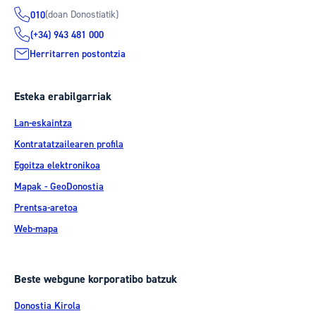
(doan Donostiatik)
010
(+34) 943 481 000
Herritarren postontzia
Esteka erabilgarriak
Lan-eskaintza
Kontratatzailearen profila
Egoitza elektronikoa
Mapak - GeoDonostia
Prentsa-aretoa
Web-mapa
Beste webgune korporatibo batzuk
Donostia Kirola