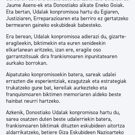
Jaume Asens-ek eta Donostiako alkate Eneko Goiak.
Eta bertan, Udalak konpromisoa hartu du Egiaren,
Justiziaren, Erreparazioaren eta berriro ez gertatzeko
bermearen gaineko eskubideak babesteko.
Era berean, Udalak konpromisoa adierazi du, gizarte-
eragileekin, biktimekin eta euren senideekin
elkarlanean aritzeko, izan ere, eragile oso
garrantzitsuak dira frankismoaren inpunitatearen
aurkako borrokan.
Aipatutako konpromisoekin batera, sareak udalei
errazten die esperientziak, ezagutzak eta estrategiak
trukatzeko gune bat, kereilak aurkezteko eta
franquismoaren biktimen memoriaren aldeko beste
hainbat neurri hartzeko.
Azkenik, Donostiako Udalak konpromisoa hartu du,
sarea osatzen duten beste udalerriekin batera,
frankismoaren biktimak dituzten eskubideen aitortza
aldarrikatzeko, betiere Giza Eskubideen Nazioarteko