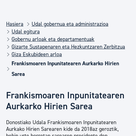
Hasiera
Udal gobernua eta administrazioa
Udal egitura
Gobernu arloak eta departamentuak
Gizarte Sustapenaren eta Hezkuntzaren Zerbitzua
Giza Eskubideen arloa
Frankismoaren Inpunitatearen Aurkarko Hirien
Sarea
Frankismoaren Inpunitatearen
Aurkarko Hirien Sarea
Donostiako Udala Frankismoaren Inpunitatearen
Aurkako Hirien Sarearen kide da 2018az geroztik,
behin urte horretan sarearen presidente den