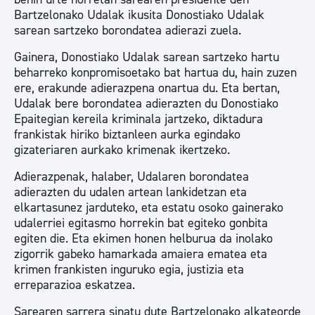
Bartzelonako Udalak ikusita Donostiako Udalak
sarean sartzeko borondatea adierazi zuela.
Gainera, Donostiako Udalak sarean sartzeko hartu
beharreko konpromisoetako bat hartua du, hain zuzen
ere, erakunde adierazpena onartua du. Eta bertan,
Udalak bere borondatea adierazten du Donostiako
Epaitegian kereila kriminala jartzeko, diktadura
frankistak hiriko biztanleen aurka egindako
gizateriaren aurkako krimenak ikertzeko.
Adierazpenak, halaber, Udalaren borondatea
adierazten du udalen artean lankidetzan eta
elkartasunez jarduteko, eta estatu osoko gainerako
udalerriei egitasmo horrekin bat egiteko gonbita
egiten die. Eta ekimen honen helburua da inolako
zigorrik gabeko hamarkada amaiera ematea eta
krimen frankisten inguruko egia, justizia eta
erreparazioa eskatzea.
Sarearen sarrera sinatu dute Bartzelonako alkateorde