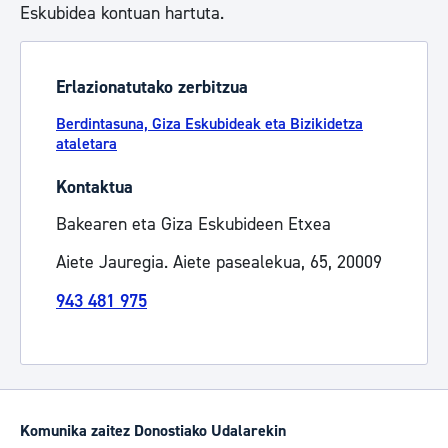
Eskubidea kontuan hartuta.
Erlazionatutako zerbitzua
Berdintasuna, Giza Eskubideak eta Bizikidetza
ataletara
Kontaktua
Bakearen eta Giza Eskubideen Etxea
Aiete Jauregia. Aiete pasealekua, 65, 20009
943 481 975
Komunika zaitez Donostiako Udalarekin