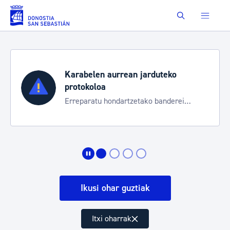
Eduki nagusira joan
Buscar
Karabelen aurrean jarduteko
protokoloa
Erreparatu hondartzetako banderei
egoeraren berri izateko
Ikusi ohar guztiak
Itxi oharrak