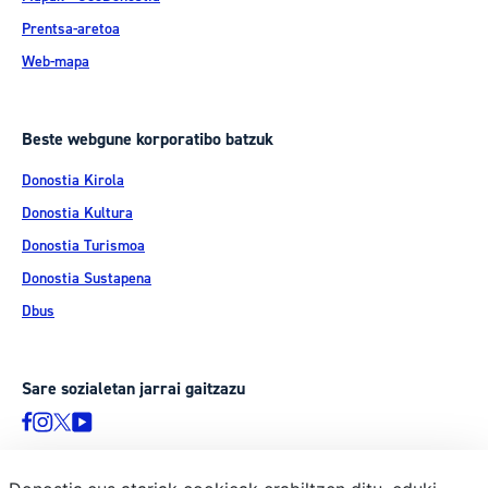
Prentsa-aretoa
Web-mapa
Beste webgune korporatibo batzuk
Donostia Kirola
Donostia Kultura
Donostia Turismoa
Donostia Sustapena
Dbus
Sare sozialetan jarrai gaitzazu