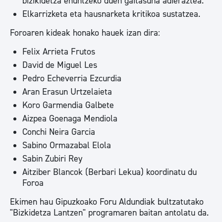
bizikidetza ehuntzeko duen gaitasuna adieraztea.
Elkarrizketa eta hausnarketa kritikoa sustatzea.
Foroaren kideak honako hauek izan dira:
Felix Arrieta Frutos
David de Miguel Les
Pedro Echeverria Ezcurdia
Aran Erasun Urtzelaieta
Koro Garmendia Galbete
Aizpea Goenaga Mendiola
Conchi Neira Garcia
Sabino Ormazabal Elola
Sabin Zubiri Rey
Aitziber Blancok (Berbari Lekua) koordinatu du
Foroa
Ekimen hau Gipuzkoako Foru Aldundiak bultzatutako
"Bizkidetza Lantzen" programaren baitan antolatu da.