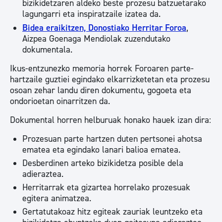
bizikidetzaren aldeko beste prozesu batzuetarako
lagungarri eta inspiratzaile izatea da.
Bidea eraikitzen, Donostiako Herritar Foroa
,
Aizpea Goenaga Mendiolak zuzendutako
dokumentala.
Ikus-entzunezko memoria horrek Foroaren parte-
hartzaile guztiei egindako elkarrizketetan eta prozesu
osoan zehar landu diren dokumentu, gogoeta eta
ondorioetan oinarritzen da.
Dokumental horren helburuak honako hauek izan dira:
Prozesuan parte hartzen duten pertsonei ahotsa
ematea eta egindako lanari balioa ematea.
Desberdinen arteko bizikidetza posible dela
adieraztea.
Herritarrak eta gizartea horrelako prozesuak
egitera animatzea.
Gertatutakoaz hitz egiteak zauriak leuntzeko eta