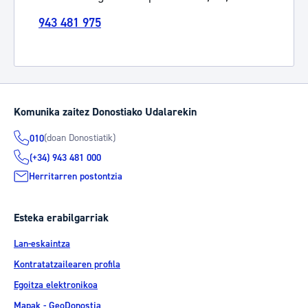
943 481 975
Komunika zaitez Donostiako Udalarekin
(doan Donostiatik)
010
(+34) 943 481 000
Herritarren postontzia
Esteka erabilgarriak
Lan-eskaintza
Kontratatzailearen profila
Egoitza elektronikoa
Mapak - GeoDonostia