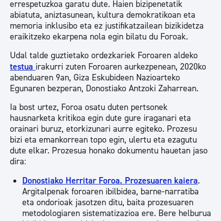
errespetuzkoa garatu dute. Haien bizipenetatik
abiatuta, aniztasunean, kultura demokratikoan eta
memoria inklusibo eta ez justifikatzailean bizikidetza
eraikitzeko ekarpena nola egin bilatu du Foroak.
Udal talde guztietako ordezkariek Foroaren aldeko
testua
irakurri zuten Foroaren aurkezpenean, 2020ko
abenduaren 9an, Giza Eskubideen Nazioarteko
Egunaren bezperan, Donostiako Antzoki Zaharrean.
Ia bost urtez, Foroa osatu duten pertsonek
hausnarketa kritikoa egin dute gure iraganari eta
orainari buruz, etorkizunari aurre egiteko. Prozesu
bizi eta emankorrean topo egin, ulertu eta ezagutu
dute elkar. Prozesua honako dokumentu hauetan jaso
dira:
Donostiako Herritar Foroa. Prozesuaren kaiera
.
Argitalpenak foroaren ibilbidea, barne-narratiba
eta ondorioak jasotzen ditu, baita prozesuaren
metodologiaren sistematizazioa ere. Bere helburua