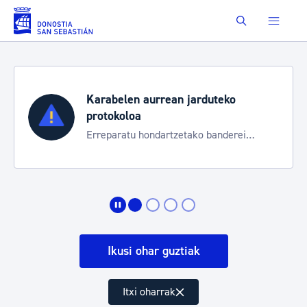
Eduki nagusira joan
Buscar
Karabelen aurrean jarduteko
protokoloa
Erreparatu hondartzetako banderei
egoeraren berri izateko
Ikusi ohar guztiak
Itxi oharrak