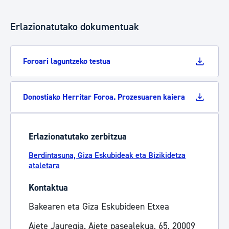
Erlazionatutako dokumentuak
Foroari laguntzeko testua
Donostiako Herritar Foroa. Prozesuaren kaiera
Erlazionatutako zerbitzua
Berdintasuna, Giza Eskubideak eta Bizikidetza
ataletara
Kontaktua
Bakearen eta Giza Eskubideen Etxea
Aiete Jauregia. Aiete pasealekua, 65, 20009