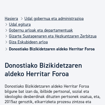
Hasiera
Udal gobernua eta administrazioa
Udal egitura
Gobernu arloak eta departamentuak
Gizarte Sustapenaren eta Hezkuntzaren Zerbitzua
Giza Eskubideen arloa
Donostiako Bizikidetzaren aldeko Herritar Foroa
Donostiako Bizikidetzaren
aldeko Herritar Foroa
Donostiako Bizikidetzaren aldeko Herritar Foroa
bilgune bat izan da, ibilbide pertsonal, sozial eta
ideologiko desberdinak dituzten pertsonek osatua, eta,
2015az geroztik, elkarrizketa prozesu zintzoa eta