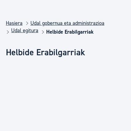
Hasiera
Udal gobernua eta administrazioa
Udal egitura
Helbide Erabilgarriak
Helbide Erabilgarriak