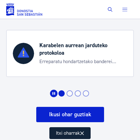
Eduki nagusira joan
Buscar
Karabelen aurrean jarduteko
protokoloa
Erreparatu hondartzetako banderei
egoeraren berri izateko
Ikusi ohar guztiak
Itxi oharrak