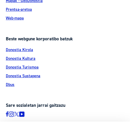
Mapak - GeoDonostia
Prentsa-aretoa
Web-mapa
Beste webgune korporatibo batzuk
Donostia Kirola
Donostia Kultura
Donostia Turismoa
Donostia Sustapena
Dbus
Sare sozialetan jarrai gaitzazu