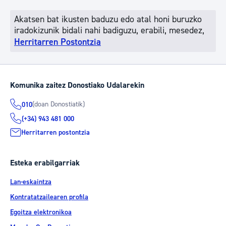
Akatsen bat ikusten baduzu edo atal honi buruzko
iradokizunik bidali nahi badiguzu, erabili, mesedez,
Herritarren Postontzia
Komunika zaitez Donostiako Udalarekin
(doan Donostiatik)
010
(+34) 943 481 000
Herritarren postontzia
Esteka erabilgarriak
Lan-eskaintza
Kontratatzailearen profila
Egoitza elektronikoa