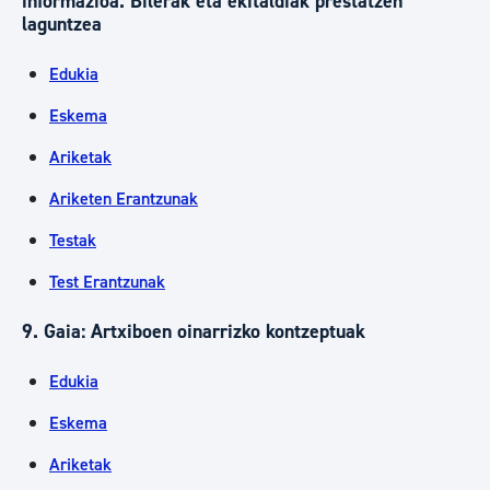
informazioa. Bilerak eta ekitaldiak prestatzen
laguntzea
Edukia
Eskema
Ariketak
Ariketen Erantzunak
Testak
Test Erantzunak
9. Gaia: Artxiboen oinarrizko kontzeptuak
Edukia
Eskema
Ariketak