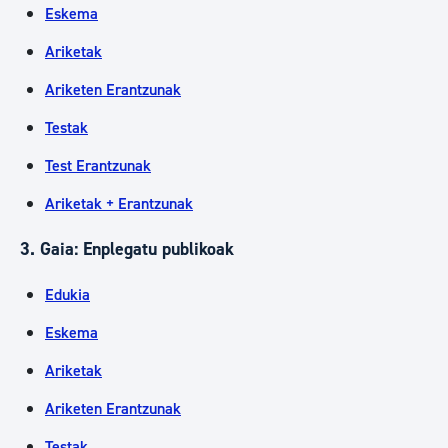
Eskema
Ariketak
Ariketen Erantzunak
Testak
Test Erantzunak
Ariketak + Erantzunak
3. Gaia: Enplegatu publikoak
Edukia
Eskema
Ariketak
Ariketen Erantzunak
Testak