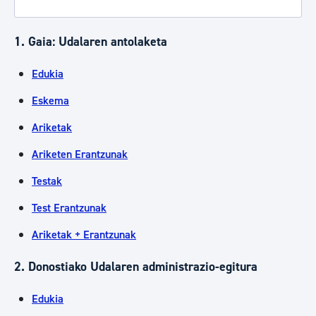
1. Gaia: Udalaren antolaketa
Edukia
Eskema
Ariketak
Ariketen Erantzunak
Testak
Test Erantzunak
Ariketak + Erantzunak
2. Donostiako Udalaren administrazio-egitura
Edukia