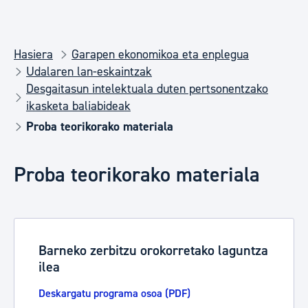
Hasiera
Garapen ekonomikoa eta enplegua
Udalaren lan-eskaintzak
Desgaitasun intelektuala duten pertsonentzako
ikasketa baliabideak
Proba teorikorako materiala
Proba teorikorako materiala
Barneko zerbitzu orokorretako laguntza
ilea
Deskargatu programa osoa (PDF)