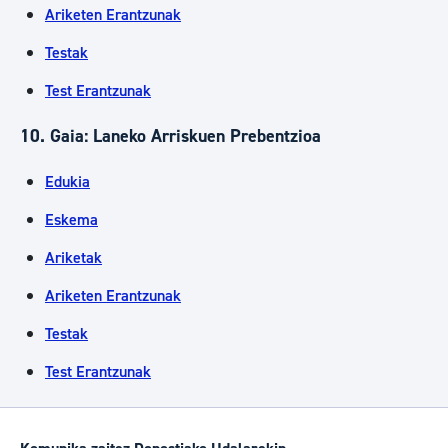
Ariketen Erantzunak
Testak
Test Erantzunak
10. Gaia: Laneko Arriskuen Prebentzioa
Edukia
Eskema
Ariketak
Ariketen Erantzunak
Testak
Test Erantzunak