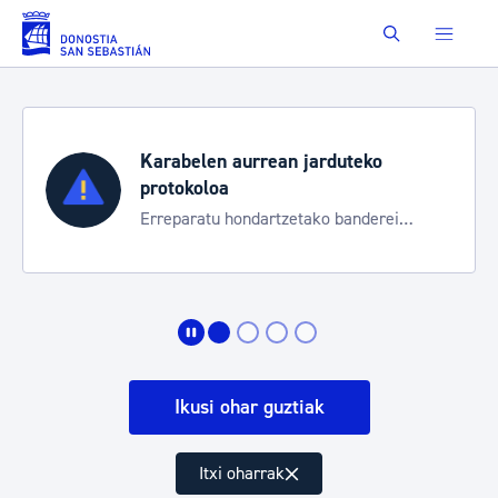
Eduki nagusira joan
Buscar
Karabelen aurrean jarduteko
protokoloa
Erreparatu hondartzetako banderei
egoeraren berri izateko
Ikusi ohar guztiak
Itxi oharrak