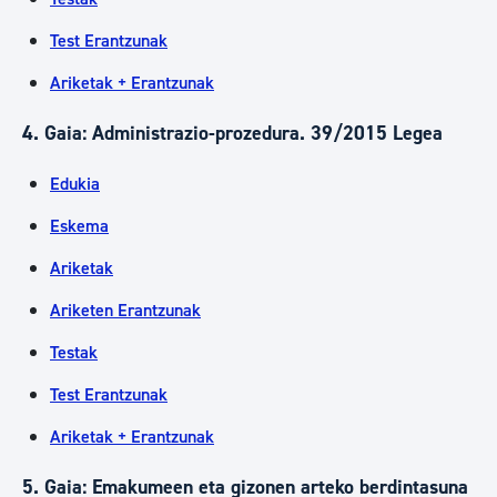
Test Erantzunak
Ariketak + Erantzunak
4. Gaia: Administrazio-prozedura. 39/2015 Legea
Edukia
Eskema
Ariketak
Ariketen Erantzunak
Testak
Test Erantzunak
Ariketak + Erantzunak
5. Gaia: Emakumeen eta gizonen arteko berdintasuna