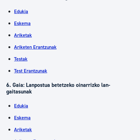
Edukia
Eskema
Ariketak
Ariketen Erantzunak
Testak
Test Erantzunak
6. Gaia: Lanpostua betetzeko oinarrizko lan-
gaitasunak
Edukia
Eskema
Ariketak