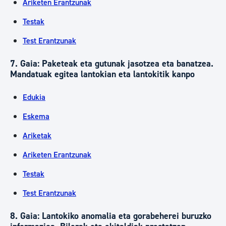
Ariketen Erantzunak
Testak
Test Erantzunak
7. Gaia: Paketeak eta gutunak jasotzea eta banatzea.
Mandatuak egitea lantokian eta lantokitik kanpo
Edukia
Eskema
Ariketak
Ariketen Erantzunak
Testak
Test Erantzunak
8. Gaia: Lantokiko anomalia eta gorabeherei buruzko