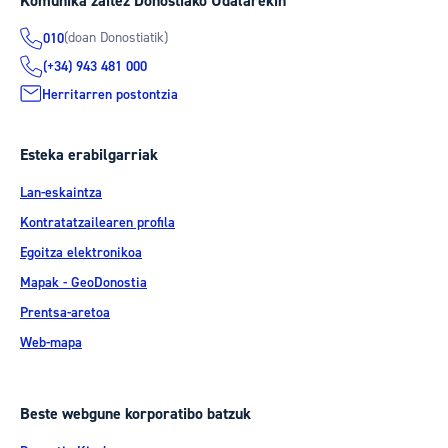
Komunika zaitez Donostiako Udalarekin
(doan Donostiatik)
010
(+34) 943 481 000
Herritarren postontzia
Esteka erabilgarriak
Lan-eskaintza
Kontratatzailearen profila
Egoitza elektronikoa
Mapak - GeoDonostia
Prentsa-aretoa
Web-mapa
Beste webgune korporatibo batzuk