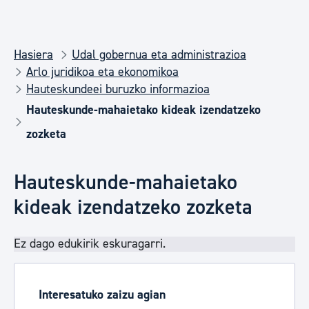
Hasiera
Udal gobernua eta administrazioa
Arlo juridikoa eta ekonomikoa
Hauteskundeei buruzko informazioa
Hauteskunde-mahaietako kideak izendatzeko
zozketa
Hauteskunde-mahaietako
kideak izendatzeko zozketa
Ez dago edukirik eskuragarri.
Interesatuko zaizu agian