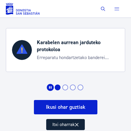
Eduki nagusira joan
Buscar
Karabelen aurrean jarduteko
protokoloa
Erreparatu hondartzetako banderei
egoeraren berri izateko
Ikusi ohar guztiak
Itxi oharrak