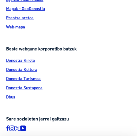
Mapak - GeoDonostia
Prentsa-aretoa
Web-mapa
Beste webgune korporatibo batzuk
Donostia Kirola
Donostia Kultura
Donostia Turismoa
Donostia Sustapena
Dbus
Sare sozialetan jarrai gaitzazu