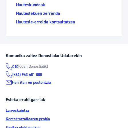
Hauteskundeak
Hauteslekuen zerrenda
Hautesle-errolda kontsultatzea
Komunika zaitez Donostiako Udalarekin
(doan Donostiatik)
010
(+34) 943 481 000
Herritarren postontzia
Esteka erabilgarriak
Lan-eskaintza
Kontratatzailearen profila
Egoitza elektronikoa