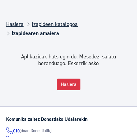
Hasiera
Izapideen katalogoa
Izapidearen amaiera
Aplikazioak huts egin du. Mesedez, saiatu
beranduago. Eskerrik asko
Hasiera
Komunika zaitez Donostiako Udalarekin
(doan Donostiatik)
010