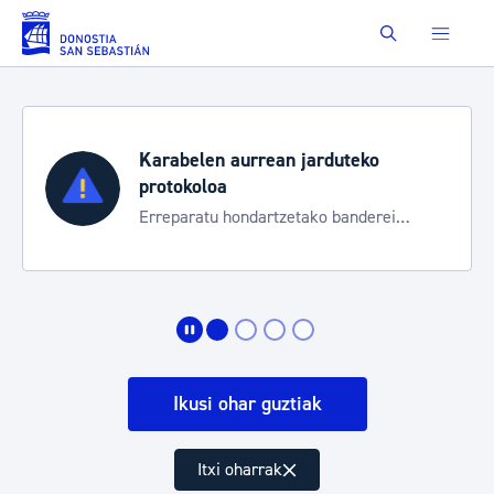
Eduki nagusira joan
Buscar
Karabelen aurrean jarduteko
protokoloa
Erreparatu hondartzetako banderei
egoeraren berri izateko
Ikusi ohar guztiak
Itxi oharrak