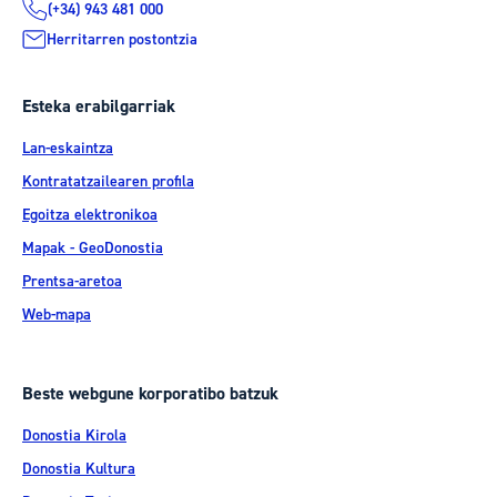
(+34) 943 481 000
Herritarren postontzia
Esteka erabilgarriak
Lan-eskaintza
Kontratatzailearen profila
Egoitza elektronikoa
Mapak - GeoDonostia
Prentsa-aretoa
Web-mapa
Beste webgune korporatibo batzuk
Donostia Kirola
Donostia Kultura