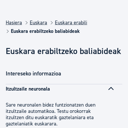
Hasiera
Euskara
Euskara erabili
Euskara erabiltzeko baliabideak
Euskara erabiltzeko baliabideak
Intereseko informazioa
Itzultzaile neuronala
Sare neuronalen bidez funtzionatzen duen
itzultzaile automatikoa. Testu orokorrak
itzultzen ditu euskaratik gaztelaniara eta
gaztelaniatik euskarara.