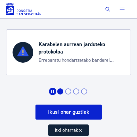
Eduki nagusira joan
Buscar
Karabelen aurrean jarduteko
protokoloa
Erreparatu hondartzetako banderei
egoeraren berri izateko
Ikusi ohar guztiak
Itxi oharrak