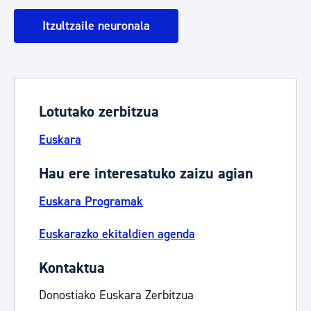
Itzultzaile neuronala
Lotutako zerbitzua
Euskara
Hau ere interesatuko zaizu agian
Euskara Programak
Euskarazko ekitaldien agenda
Kontaktua
Donostiako Euskara Zerbitzua