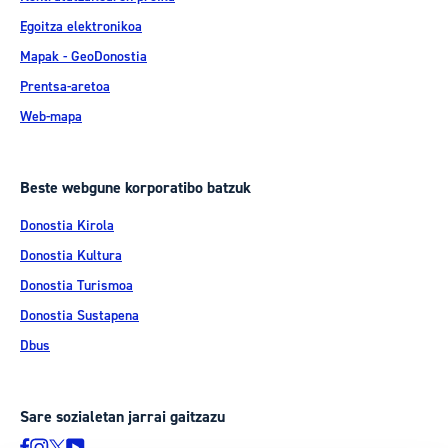
Egoitza elektronikoa
Mapak - GeoDonostia
Prentsa-aretoa
Web-mapa
Beste webgune korporatibo batzuk
Donostia Kirola
Donostia Kultura
Donostia Turismoa
Donostia Sustapena
Dbus
Sare sozialetan jarrai gaitzazu