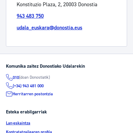
Konstituzio Plaza, 2, 20003 Donostia
943 483 750
udala_euskara@donostia.eus
Komunika zaitez Donostiako Udalarekin
(doan Donostiatik)
010
(+34) 943 481 000
Herritarren postontzia
Esteka erabilgarriak
Lan-eskaintza
Kontratatzailearen profila