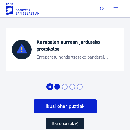
Eduki nagusira joan
Buscar
Karabelen aurrean jarduteko
protokoloa
Erreparatu hondartzetako banderei
egoeraren berri izateko
Ikusi ohar guztiak
Itxi oharrak