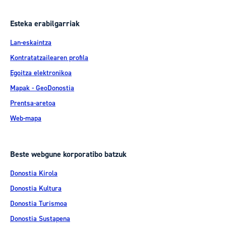
Esteka erabilgarriak
Lan-eskaintza
Kontratatzailearen profila
Egoitza elektronikoa
Mapak - GeoDonostia
Prentsa-aretoa
Web-mapa
Beste webgune korporatibo batzuk
Donostia Kirola
Donostia Kultura
Donostia Turismoa
Donostia Sustapena