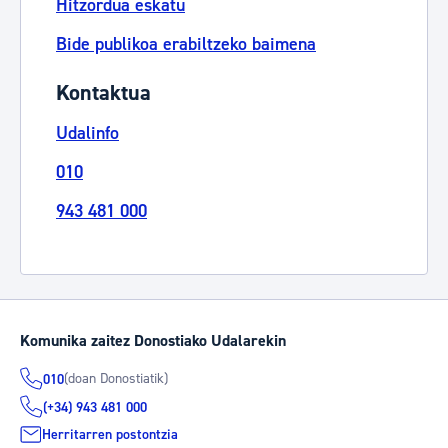
Hitzordua eskatu
Bide publikoa erabiltzeko baimena
Kontaktua
Udalinfo
010
943 481 000
Komunika zaitez Donostiako Udalarekin
(doan Donostiatik)
010
(+34) 943 481 000
Herritarren postontzia