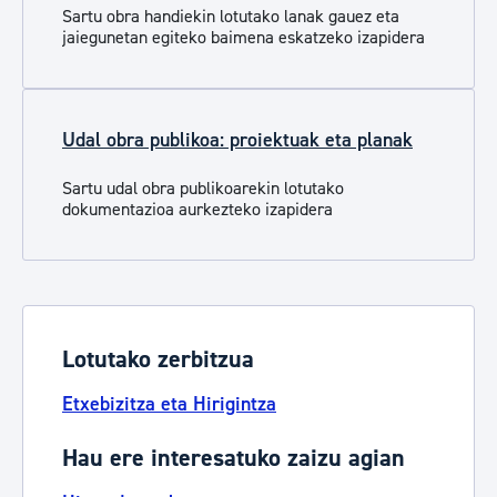
Sartu obra handiekin lotutako
lanak gauez eta
jaiegunetan egiteko baimena eskatzeko izapidera
Udal obra publikoa: proiektuak eta planak
Sartu u
dal obr
a publikoarekin lotutako
dokumentazioa aurkezteko izapidera
Lotutako zerbitzua
Etxebizitza eta Hirigintza
Hau ere interesatuko zaizu agian