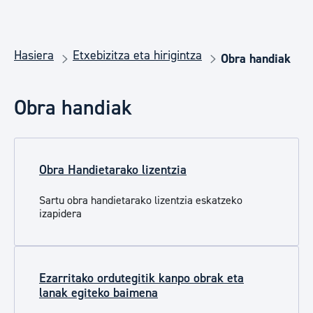
Hasiera
Etxebizitza eta hirigintza
Obra handiak
Obra handiak
Obra Handietarako lizentzia
Sartu obra handietarako lizentzia eskatzeko
izapidera
Ezarritako ordutegitik kanpo obrak eta
lanak egiteko baimena