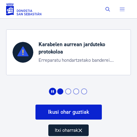
Eduki nagusira joan
Buscar
Karabelen aurrean jarduteko
protokoloa
Erreparatu hondartzetako banderei
egoeraren berri izateko
Ikusi ohar guztiak
Itxi oharrak