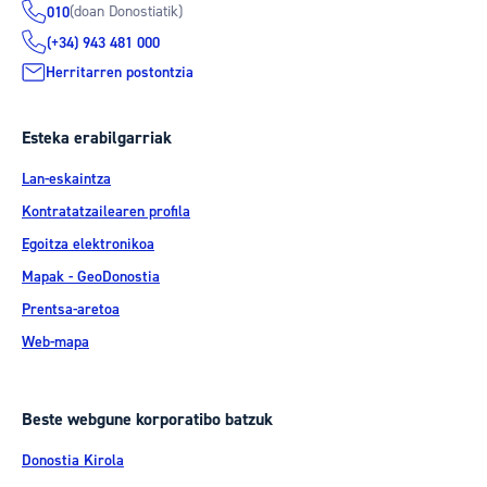
(doan Donostiatik)
010
(+34) 943 481 000
Herritarren postontzia
Esteka erabilgarriak
Lan-eskaintza
Kontratatzailearen profila
Egoitza elektronikoa
Mapak - GeoDonostia
Prentsa-aretoa
Web-mapa
Beste webgune korporatibo batzuk
Donostia Kirola