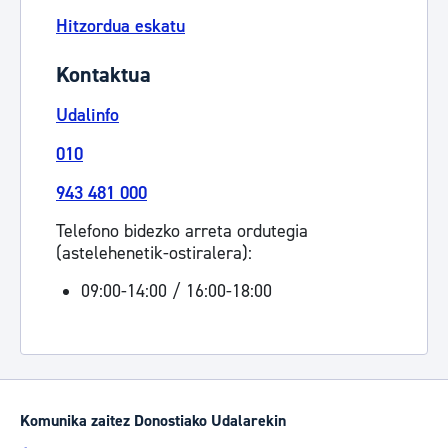
Hitzordua eskatu
Kontaktua
Udalinfo
010
943 481 000
Telefono bidezko arreta ordutegia
(astelehenetik-ostiralera):
09:00-14:00 / 16:00-18:00
Komunika zaitez Donostiako Udalarekin