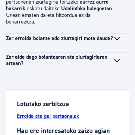
pertsonenen ziurtagiria lortzeko
aurrez aurre
bakarrik
eskatu daiteke
Udalinfoko bulegoetan
.
Unean ematen da eta hitzordua ez da
beharrezkoa.
Zer errolda bolante edo ziurtagiri mota daude?
Zer alde dago bolantearen eta ziurtagiriaren
artean?
Lotutako zerbitzua
Errolda eta gai pertsonalak
Hau ere interesatuko zaizu agian