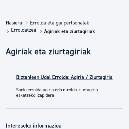
Hasiera
Errolda eta gai pertsonalak
Erroldatzea
Agiriak eta ziurtagiriak
Agiriak eta ziurtagiriak
Biztanleen Udal Errolda: Agiria / Ziurtagiria
Sartu errolda-agiria edo errolda-ziurtagiria
eskatzeko izapidera
Intereseko informazioa