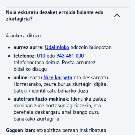
Nola eskuratu dezaket errolda bolante edo
ziurtagiria?
4 aukera dituzu:
aurrez aurre:
Udalinfoko
edozein bulegotan
telefonoz:
010
edo
943 481 000
telefonoetara deituz. Posta arruntez
bidaliko dizugu
online:
sartu
Nire karpeta
eta deskargatu.
Horretarako, zeure burua ziurtagiri digital
batekin identifikatu beharko duzu
autotramitazio-makinak:
Identifika zaitez
makinan zure nortasun agiriarekin, eta
berehala deskargatu ahal izango duzu
banakako ziurtagiria
Gogoan izan:
etxebizitza berean inskribatuta