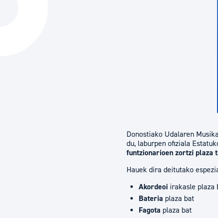
Hiria
Aktualita
Hiria orain
Albisteak
Hiria ezagutu
Abisuak
Etorkizuneko hiria
Kultur ag
Donostiako Udalaren Musika
du, laburpen ofiziala Estatuk
funtzionarioen zortzi plaza 
Hauek dira deitutako espezia
Akordeoi
irakasle plaza 
Bateria
plaza bat
Fagota
plaza bat