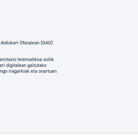
Aldizkari Ofizialean (GAO)
ramitazio telematikoa soilik
ri digitalean gaitutako
ngo iragarkiak eta onartuen