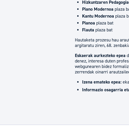
Hizkuntzaren Pedagogia
Piano Modernoa
plaza b
Kantu Modernoa
plaza b
Pianoa
plaza bat
Flauta
plaza bat
Hautaketa prozesu hau araut
argitaratu ziren, 68. zenba
Eskaerak aurkezteko epea
d
denez, interesa duten profes
webgunearen bidez formaliza
zerrendak oinarri arautzaile
Izena emateko epea:
eka
Informazio osagarria et