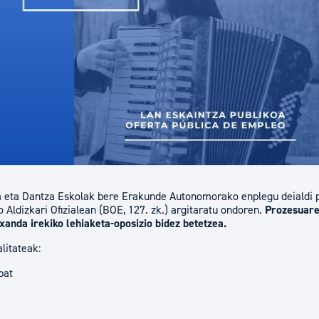
tea
Udal administrazioa
Iragarki ofizialen taula
Egutegi fiskala
enda
Gardentasun ataria
 eta Dantza Eskolak bere Erakunde Autonomorako enplegu deialdi p
o Aldizkari Ofizialean (BOE, 127. zk.) argitaratu ondoren.
Prozesuare
txanda irekiko lehiaketa-oposizio bidez betetzea.
litateak:
bat