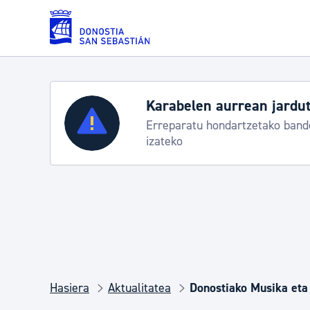
Eduki nagusira joan
Karabelen aurrean jardut
Zerbitzuak
Erreparatu hondartzetako bande
izateko
Errolda eta gai pertsonalak
Gizarte-zerbitzuak
Mugikortasuna
Hasiera
Aktualitatea
Donostiako Musika eta 