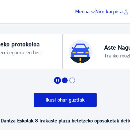
Menua
Nire karpeta
eko protokoloa
Aste Nag
rei egoeraren berri
Trafiko moz
Zergak eta isunak
Etxebizitza eta hirig
Ikusi ohar guztiak
Gune publikoa, ho
Dantza Eskolak 8 irakasle plaza betetzeko oposaketak deit