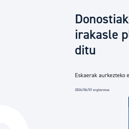
Herritarren segurtasuna eta larrialdiak
Donostiak
Osasun publikoa, animaliak eta kontsumoa
irakasle 
ditu
Haurrak eta gazteak
Herritarren partaidetza eta elkartegintza
Eskaerak aurkezteko 
Kirola
2026/06/01 argitaratua