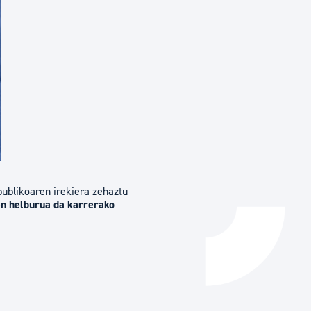
Izapideen katalogoa
Tramitaziorako laguntza
ublikoaren irekiera zehaztu
n helburua da karrerako