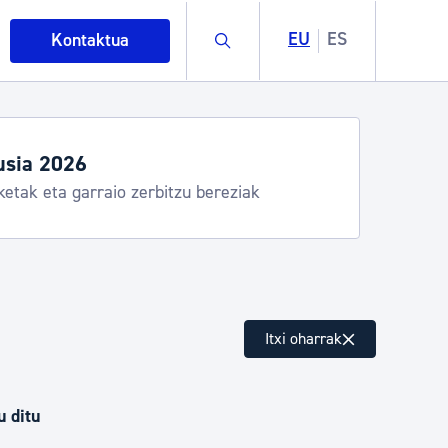
Buscar
EU
ES
Kontaktua
usia 2026
ketak eta garraio zerbitzu bereziak
intza
Itxi oharrak
ndakinak eta ingurumena
u ditu