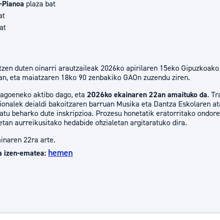
-Pianoa
plaza bat
at
at
zen duten oinarri arautzaileak 2026ko apirilaren 15eko Gipuzkoako 
kian, eta maiatzaren 18ko 90 zenbakiko GAOn zuzendu ziren.
agoeneko aktibo dago, eta
2026ko ekainaren 22an amaituko da
. T
ionalek deialdi bakoitzaren barruan Musika eta Dantza Eskolaren ata
tu beharko dute inskripzioa. Prozesu honetatik eratorritako ondore
etan aurreikusitako hedabide ofizialetan argitaratuko dira.
inaren 22ra arte.
hemen
a izen-ematea: