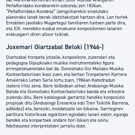
bat Markina-Xemeinen eman. Bitor Munibe Aranguren
Peñafloridako kondearekin ezkondu zen 1836an.
“Peñafloridako Kondesa” izengoitiarekin sinatutako
pianorako lanak berak idatzitakotzat hartzen dira. Lan horiek
Eresbilen jasotako Mugartegui familiaren funtsen parte dira,
eta XIX. mendeko euskal emakume konpositoreen lanaren
erakusgarri diren altxor txikiak.
Joxemari Oiartzabal Beloki (1946-)
Oiartzabal tronpeta jotzaile, konpositore, zuzendari eta
pedagogoa Gipuzkoako musika instrumentaleko figura
errespetatuenetako bat da. Donostiako Goi Mailako Musika
Kontserbatorioan ikasi zuen, eta bertan Tronpetaren Karrera
Amaierako Lehen Saria lortu zuen, 1986an Katedradun
izatera iritsi zena. Bere ibilbidean zehar, Andoaingo Musika
Banda eta Donostiako Kontserbatorioko banda eta orkestra
zuzendu ditu. Bere katalogoak garrantzi handiko konposizio
propioak ditu (Andoaingo Ereserkia edo Tren Txikitik Barrena,
adibidez) eta, bereziki, moldatzaile lan bikaina. Sarriegiren
partitura historikoak egokitzen egindako lanari esker, egungo
bandek eta konpartsek ondare hori bikain eta soinu
fideltasunez interpretatzen jarraitu dute.