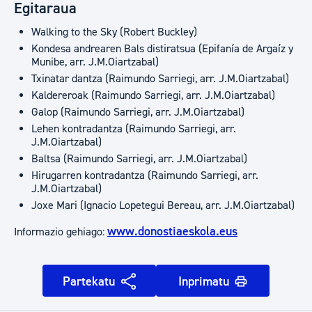
Egitaraua
Walking to the Sky (Robert Buckley)
Kondesa andrearen Bals distiratsua (Epifanía de Argaíz y
Munibe, arr. J.M.Oiartzabal)
Txinatar dantza (Raimundo Sarriegi, arr. J.M.Oiartzabal)
Kaldereroak (Raimundo Sarriegi, arr. J.M.Oiartzabal)
Galop (Raimundo Sarriegi, arr. J.M.Oiartzabal)
Lehen kontradantza (Raimundo Sarriegi, arr.
J.M.Oiartzabal)
Baltsa (Raimundo Sarriegi, arr. J.M.Oiartzabal)
Hirugarren kontradantza (Raimundo Sarriegi, arr.
J.M.Oiartzabal)
Joxe Mari (Ignacio Lopetegui Bereau, arr. J.M.Oiartzabal)
www.donostiaeskola.eus
Informazio gehiago:
Partekatu
Inprimatu