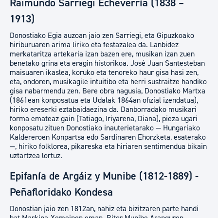
Raimundo Sarriegi Echeverría (1838 –
1913)
Donostiako Egia auzoan jaio zen Sarriegi, eta Gipuzkoako
hiriburuaren arima liriko eta festazalea da. Lanbidez
merkataritza artekaria izan bazen ere, musikan izan zuen
benetako grina eta eragin historikoa. José Juan Santesteban
maisuaren ikaslea, koruko eta tenoreko haur gisa hasi zen,
eta, ondoren, musikagile intuitibo eta herri sustraitze handiko
gisa nabarmendu zen. Bere obra nagusia, Donostiako Martxa
(1861ean konposatua eta Udalak 1864an ofizial izendatua),
hiriko ereserki eztabaidaezina da. Danborradako musikari
forma emateaz gain (Tatiago, Iriyarena, Diana), pieza ugari
konposatu zituen Donostiako inauterietarako — Hungariako
Kaldereroen Konpartsa edo Sardinaren Ehorzketa, esaterako
—, hiriko folklorea, pikareska eta hiriaren sentimendua bikain
uztartzea lortuz.
Epifanía de Argáiz y Munibe (1812-1889) -
Peñafloridako Kondesa
Donostian jaio zen 1812an, nahiz eta bizitzaren parte handi