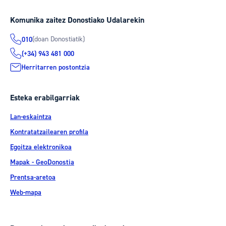
Komunika zaitez Donostiako Udalarekin
(doan Donostiatik)
010
(+34) 943 481 000
Herritarren postontzia
Esteka erabilgarriak
Lan-eskaintza
Kontratatzailearen profila
Egoitza elektronikoa
Mapak - GeoDonostia
Prentsa-aretoa
Web-mapa