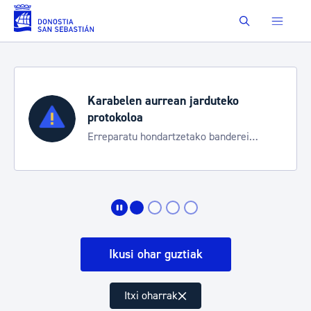
Eduki nagusira joan
Buscar
Karabelen aurrean jarduteko
protokoloa
Erreparatu hondartzetako banderei
egoeraren berri izateko
Ikusi ohar guztiak
Itxi oharrak