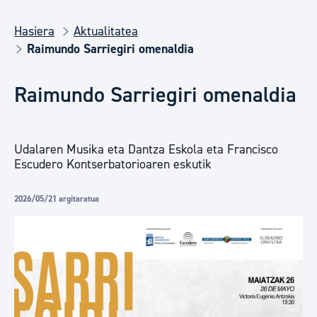
Hasiera
Aktualitatea
Raimundo Sarriegiri omenaldia
Raimundo Sarriegiri omenaldia
Udalaren Musika eta Dantza Eskola eta Francisco
Escudero Kontserbatorioaren eskutik
2026/05/21 argitaratua