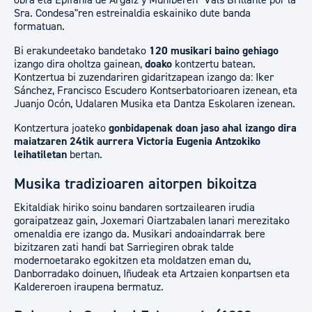
obra eta Epifanía de Argaiz y Muniberen "Vals Brillante por la
Sra. Condesa"ren estreinaldia eskainiko dute banda
formatuan.
Bi erakundeetako bandetako
120 musikari baino gehiago
izango dira oholtza gainean,
doako
kontzertu batean.
Kontzertua bi zuzendariren gidaritzapean izango da: Iker
Sánchez, Francisco Escudero Kontserbatorioaren izenean, eta
Juanjo Ocón, Udalaren Musika eta Dantza Eskolaren izenean.
Kontzertura joateko
gonbidapenak doan jaso ahal izango dira
maiatzaren 24tik aurrera Victoria Eugenia Antzokiko
leihatiletan
bertan.
Musika tradizioaren aitorpen bikoitza
Ekitaldiak hiriko soinu bandaren sortzailearen irudia
goraipatzeaz gain, Joxemari Oiartzabalen lanari merezitako
omenaldia ere izango da. Musikari andoaindarrak bere
bizitzaren zati handi bat Sarriegiren obrak talde
modernoetarako egokitzen eta moldatzen eman du,
Danborradako doinuen, Iñudeak eta Artzaien konpartsen eta
Kaldereroen iraupena bermatuz.