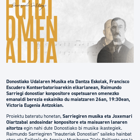
Donostiako Udalaren Musika eta Dantza Eskolak, Francisco
Escudero Kontserbatorioarekin elkarlanean, Raimundo
Sarriegi donostiar konpositore ospetsuaren omenezko
emanaldi berezia eskainiko du maiatzaren 26an, 19:30ean,
Victoria Eugenia Antzokian.
Proiektu bateratu honetan,
Sarriegiren musika eta Joxemari
Oiartzabal andoaindar konpositore eta maisuaren lanaren
aitortza
egin nahi dute Donostiako bi musika ikastegiek.
Raimundo Sarriegiren "Inauteriak Donostian" saileko hainbat