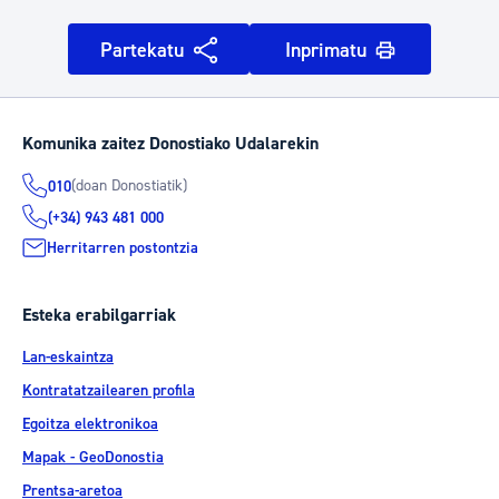
Partekatu
Inprimatu
Komunika zaitez Donostiako Udalarekin
(doan Donostiatik)
010
(+34) 943 481 000
Herritarren postontzia
Esteka erabilgarriak
Lan-eskaintza
Kontratatzailearen profila
Egoitza elektronikoa
Mapak - GeoDonostia
Prentsa-aretoa