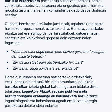
buruzko elkarrizketa
partekatua sustatzea: besteak beste,
zainketak, etxebizitza, osasuna eta ongizatea, parte-hartzea,
mugikortasuna, harreman komunitarioak edo desberdintasun
berriak.
Gunean, herritarrei irekitako jarduerak, topaketak eta parte
hartzeko proposamenak uztartuko dira. Gainera, zeharkako
ekintza bat ere egingo da, bertaratutakoek galdera hauei
erantzun eta kolektiboki gogoeta egin dezaten haien
inguruan:
“
Nola bizi nahi dugu elkarrekin bizitza gero eta luzeagoa
den gizarte batean?”
“Zer da zuretzat adin guztientzako hiri bat?”
“Zer behar dugu gorde eta zer eraldatu?”
Horrela, Kursaalen barruan nazioarteko ordezkariak,
erakundeak eta adituak hiri eta komunitate lagunkoiei
buruzko elkarrizketa global baten inguruan bilduko diren
bitartean,
Lagunkoia Plazak
espazio publikora eta
herritarrengana eramango du hausnarketa hori
, gizarte
lagunkoiagoak eta kohesionatuagoak eraikitzea zeregin
partekatua delako ideia indartuz.