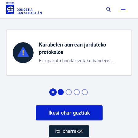
Eduki nagusira joan
Buscar
Karabelen aurrean jarduteko
protokoloa
Erreparatu hondartzetako banderei
egoeraren berri izateko
Ikusi ohar guztiak
Itxi oharrak