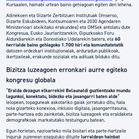
Kursaalen, hamabi urtean baino gehiagoan egiten den lehena.
Adinekoen eta Gizarte Zerbitzuen Institutuak (Imserso,
Gizarte Eskubideen, Kontsumoaren eta 2030 Agendaren
Ministerioari atxikitako erakundea) eta OMSek antolatu dute
Kongresua, Eusko Jaurlaritzarekin, Gipuzkoako Foru
Aldundiarekin eta Donostiako Udalarekin batera, eta
60
herrialde baino gehiagoko 1.700 hiri eta komunitatetatik
datozen ordezkari instituzionalak, arduradun publikoak,
ikertzaileak, erakunde sozialak eta adituak bilduko ditu.
Bizitza luzeagoen erronkari aurre egiteko
kongresu globala
“
Eralda dezagun elkarrekin! Belaunaldi guztientzako mundu
lagunkoi, konektatu, bidezko eta jasangarri baten alde
”
lelopean, topaguneak askotariko gaiak jorratuko ditu, hala
nola gizarteko konexioa, inklusio digitala, jasangarritasuna,
parte-hartzea edo zainketak, bizitza luzeagoek eta eraldaketa
demografikoak markatutako testuinguru batean.
Egun horietan, nazioarteko mila bisitari eta parte-hartzaile
inguruk zuzenean ezagutuko dituzte
lurraldean hainbat