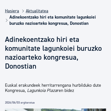
Hasiera
Aktualitatea
Adinekoentzako hiri eta komunitate lagunkoiei
buruzko nazioarteko kongresua, Donostian
Adinekoentzako hiri eta
komunitate lagunkoiei buruzko
nazioarteko kongresua,
Donostian
Euskal erakundeek herritarrengana hurbilduko dute
Kongresua,
Lagunkoia Plaza
ren bidez
2026/06/03 argitaratua