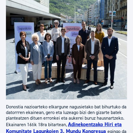
​​​​Donostia nazioarteko elkargune nagusietako bat bihurtuko da
datorrren ekainean, gero eta luzeago bizi den gizarte batek
planteatzen dituen erronkei eta aukerei buruz hausnartzeko.
Adinekoentzako Hiri eta
Ekainaren 16tik 18ra bitartean,
Komunitate Lagunkoien 3. Mundu Kongresua
egingo da