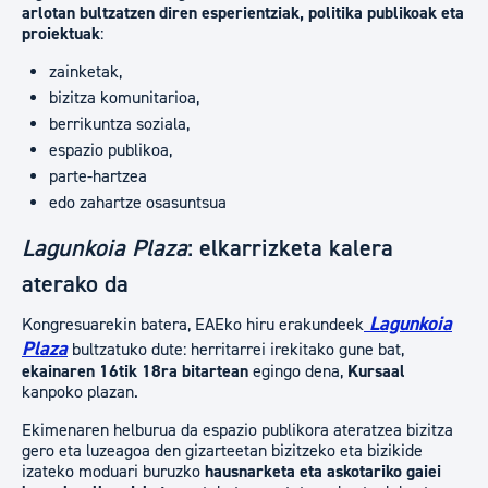
arlotan bultzatzen diren esperientziak, politika publikoak eta
proiektuak
:
zainketak,
bizitza komunitarioa,
berrikuntza soziala,
espazio publikoa,
parte-hartzea
edo zahartze osasuntsua
Lagunkoia Plaza
: elkarrizketa kalera
aterako da
Lagunkoia
Kongresuarekin batera, EAEko hiru erakundeek
Plaza
bultzatuko dute: herritarrei irekitako gune bat,
ekainaren 16tik 18ra bitartean
egingo dena,
Kursaal
kanpoko plazan.
Ekimenaren helburua da espazio publikora ateratzea bizitza
gero eta luzeagoa den gizarteetan bizitzeko eta bizikide
izateko moduari buruzko
hausnarketa eta askotariko gaiei