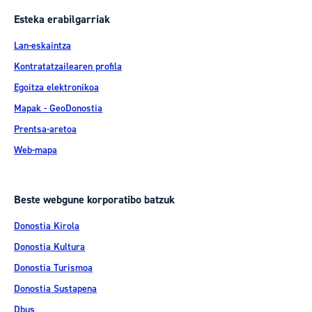
Esteka erabilgarriak
Lan-eskaintza
Kontratatzailearen profila
Egoitza elektronikoa
Mapak - GeoDonostia
Prentsa-aretoa
Web-mapa
Beste webgune korporatibo batzuk
Donostia Kirola
Donostia Kultura
Donostia Turismoa
Donostia Sustapena
Dbus