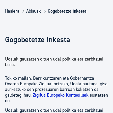
Hasiera
Abisuak
Gogobetetze inkesta
Gogobetetze inkesta
Udalak gauzatzen dituen udal politika eta zerbitzuei
buruz
Tokiko mailan, Berrikuntzaren eta Gobernantza
Onaren Europako Zigilua lortzeko, Udala hautagai gisa
aurkeztuko den prozesuaren barruan kokatzen da
galdetegi hau.
Zigilua Europako Kontseiluak
sustatzen
du.
Udalak gauzatzen dituen udal politika eta zerbitzuei