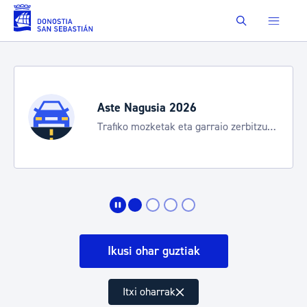
Eduki nagusira joan
Buscar
Aste Nagusia 2026
Trafiko mozketak eta garraio zerbitzu
bereziak
Ikusi ohar guztiak
Itxi oharrak