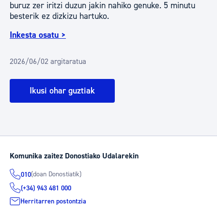
buruz zer iritzi duzun jakin nahiko genuke. 5 minutu
besterik ez dizkizu hartuko.
Inkesta osatu >
2026/06/02 argitaratua
Ikusi ohar guztiak
Komunika zaitez Donostiako Udalarekin
(doan Donostiatik)
010
(+34) 943 481 000
Herritarren postontzia