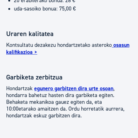
20 erabilerako bonua: 28 €
uda-sasoiko bonua: 75,00 €
Uraren kalitatea
Kontsultatu dezakezu hondartzetako asteroko
osasun
kalifikazioa >
Garbiketa zerbitzua
Hondartzak
egunero garbitzen dira urte osoan
,
hondarra bahetuz hasten dira garbiketa egiten.
Behaketa mekanikoa gauez egiten da, eta
10:00etarako amaitzen da. Ordu horretatik aurrera,
hondartzak eskuz garbitzen dira.