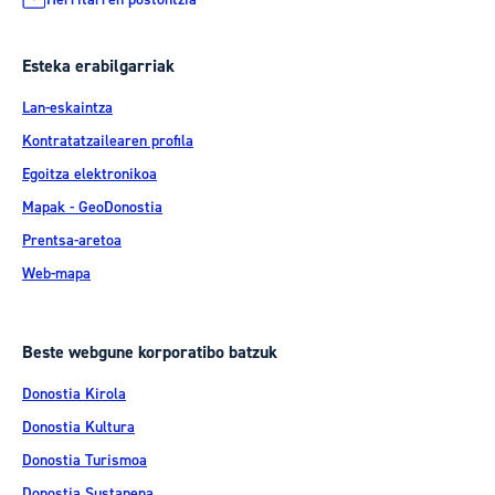
Esteka erabilgarriak
Lan-eskaintza
Kontratatzailearen profila
Egoitza elektronikoa
Mapak - GeoDonostia
Prentsa-aretoa
Web-mapa
Beste webgune korporatibo batzuk
Donostia Kirola
Donostia Kultura
Donostia Turismoa
Donostia Sustapena