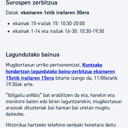
Sorospen zerbitzua
Datak:
ekainaren 1etik irailaren 30era
ekainak 15-irailak 15: 10:30-20:00
ekainak 1-14 eta irailak 16-30: 10:30-19:30
Lagundutako bainua
Mugikortasun urriko pertsonentzat,
Kontxako
hondartzan lagundutako bainu-zerbitzua ekainaren
15etik irailaren 15era
bitarte izango da, 11:00etatik
19:30ak arte.
“Ibilgailu anfibio” bat erabiltzen da eta, harekin eta
monitore baten edo biren laguntzarekin, mugikortasun
arazoak dituztenak bai harean bai uretan mugitu
daitezke.
Hitzordua hartzeko telefono-zenbaki honetara deitu