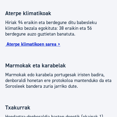
Aterpe klimatikoak
Hiriak 94 eraikin eta berdegune ditu babesleku
klimatiko bezala egokituta: 38 eraikin eta 56
berdegune auzo guztietan banatuta.
Aterpe klimatikoen sarea >
Marmokak eta karabelak
Marmokak edo karabela portugesak iristen badira,
denboraldi honetan ere protokoloa mantenduko da eta
Sorosleek bandera zuria jarriko dute.
Txakurrak
Hondartza-denboraldia hasten denetik (ekainak 1)