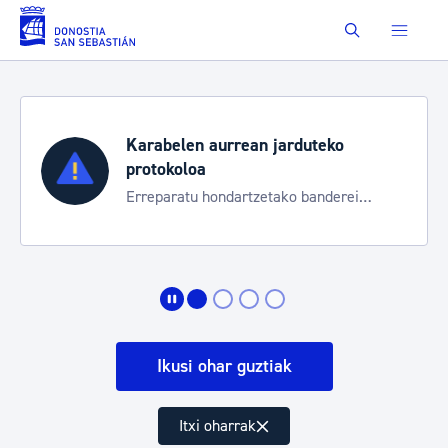
Eduki nagusira joan
Buscar
Karabelen aurrean jarduteko
protokoloa
Erreparatu hondartzetako banderei
egoeraren berri izateko
Ikusi ohar guztiak
Itxi oharrak