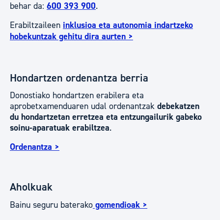
behar da:
600 393 900
.
Erabiltzaileen
inklusioa eta autonomia indartzeko
hobekuntzak gehitu dira aurten >
Hondartzen ordenantza berria
Donostiako hondartzen erabilera eta
aprobetxamenduaren udal ordenantzak
debekatzen
du hondartzetan erretzea eta entzungailurik gabeko
soinu-aparatuak erabiltzea
.
Ordenantza >
Aholkuak
Bainu seguru baterako
gomendioak >