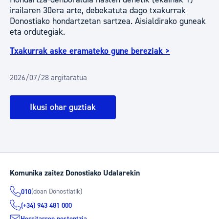
irailaren 30era arte, debekatuta dago txakurrak
Donostiako hondartzetan sartzea. Aisialdirako guneak
eta ordutegiak.
Txakurrak aske eramateko gune bereziak >
2026/07/28 argitaratua
Ikusi ohar guztiak
Komunika zaitez Donostiako Udalarekin
(doan Donostiatik)
010
(+34) 943 481 000
Herritarren postontzia