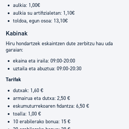
aulkia: 1,00€
aulkia su artifizialetan: 1,10€
toldoa, egun osoa: 13,10€
Kabinak
Hiru hondartzek eskaintzen dute zerbitzu hau uda
garaian:
ekaina eta iraila: 09:00-20:00
uztaila eta abuztua: 09:00-20:30
Tarifak
dutxak: 1,60 €
armairua eta dutxa: 2,50 €
eskumuturrekoaren fidantza: 6,50 €
toalla: 1,00 €
10 erabilerako bonua: 15 €