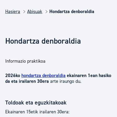
Hasiera
Abisuak
Hondartza denboraldia
Hondartza denboraldia
Informazio praktikoa
2026ko
hondartza denboraldia
ekainaren 1ean hasiko
da eta irailaren 30era
arte iraungo du.
Toldoak eta eguzkitakoak
Ekainaren 15etik irailaren 30era: