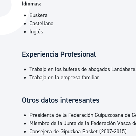
Idiomas:
La ciudad
Actualid
Euskera
La ciudad ahora
Noticias
Castellano
Descubre la ciudad
Avisos
Inglés
La ciudad futura
Agenda cul
Experiencia Profesional
Trabajo en los bufetes de abogados Landabere
Trabaja en la empresa familiar
Otros datos interesantes
Presidenta de la Federación Guipuzcoana de G
Miembro de la Junta de la Federación Vasca d
Consejera de Gipuzkoa Basket (2007-2015)