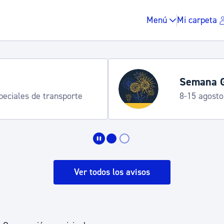
Menú
Mi carpeta
Semana G
speciales de transporte
8-15 agosto
Impuestos y multas
Vivienda y urbanis
Ver todos los avisos
Espacio público, r