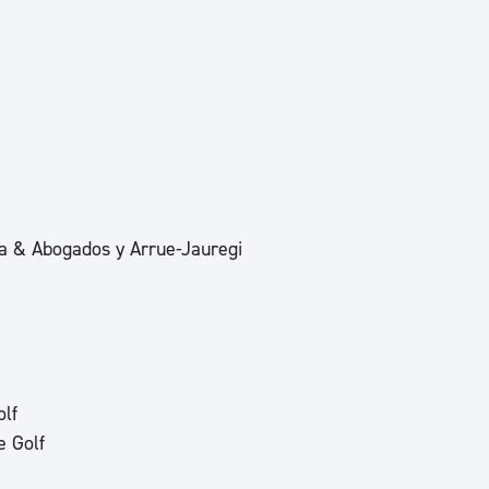
ad
Administración municipal
Tablón de anuncios oficiales
Calendario fiscal
tural
Portal de transparencia
a & Abogados y Arrue-Jauregi
olf
e Golf