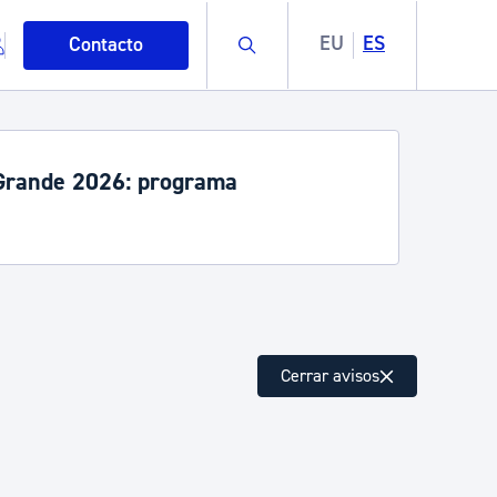
Buscar
EU
ES
Contacto
rande 2026: programa
mo
Cerrar avisos
esiduos y medioambiente