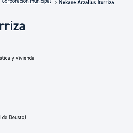
Corporación municipal
Euskera
Nekane Arzallus Iturriza
rriza
Desarrollo económico 
Igualdad, Derechos Hu
stica y Vivienda
Cultura
Turismo
d de Deusto)