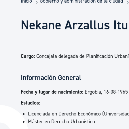
Inicio
Gobierno y administración de la ciudad
Seguridad ciudadana y emergencias
Nekane Arzallus Itu
Salud Pública, animales y consumo
Infancia y juventud
Cargo:
Concejala delegada de Planificación Urbaní
Participación ciudadana y asociacionismo
Información General
Deporte
Fecha y lugar de nacimiento:
Ergobia, 16-08-1965
Estudios:
Licenciada en Derecho Económico (Universida
Máster en Derecho Urbanístico