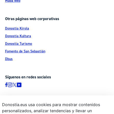
Mapa web
Otras páginas web corporativas
Donostia Kirola
Donostia Kultura
Donostia Turismo
Fomento de San Sebastián
Dbus
Síguenos en redes sociales
Donostia.eus usa cookies para mostrar contenidos
© Donostiako Udala - Ayuntamiento de Donostia / San Sebastián
personalizados, analizar tendencias y llevar un
Ijentea 1, 20003 Donostia / San Sebastián