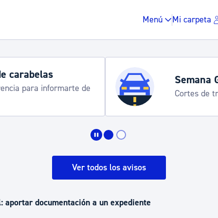
Menú
Mi carpeta
de carabelas
Semana 
rencia para informarte de
Cortes de tr
Impuestos y multas
Vivienda y urbanis
Ver todos los avisos
Espacio público, r
l: aportar documentación a un expediente