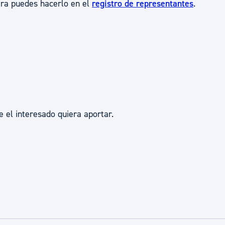
era puedes hacerlo en el
registro de representantes
.
ad
Administración municipal
Tablón de anuncios oficiales
Calendario fiscal
tural
Portal de transparencia
e el interesado quiera aportar.