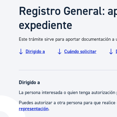
Seguridad ciudadana y emergencias
Registro General: a
expediente
Salud Pública, animales y consumo
Este trámite sirve para aportar documentación a 
Infancia y juventud
Dirigido a
Cuándo solicitar
Participación ciudadana y asociacionismo
Deporte
Dirigido a
La persona interesada o quien tenga autorización 
Puedes autorizar a otra persona para que realice
representación
.