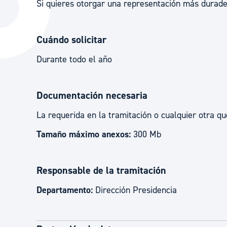
Si quieres otorgar una representación más durad
La ciudad
Actualid
La ciudad ahora
Noticias
Cuándo solicitar
Descubre la ciudad
Avisos
Durante todo el año
La ciudad futura
Agenda cul
Documentación necesaria
La requerida en la tramitación o cualquier otra qu
Tamaño máximo anexos:
300 Mb
Responsable de la tramitación
Departamento:
Dirección Presidencia