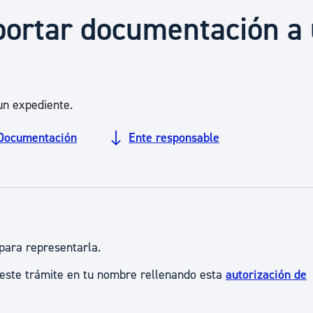
Euskera
portar documentación a
Desarrollo económico 
un expediente.
Igualdad, Derechos Hu
Documentación
Ente responsable
Cultura
Turismo
para representarla.
 este trámite en tu nombre rellenando esta
autorización de