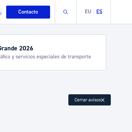
Buscar
EU
ES
Contacto
Grande 2026
áfico y servicios especiales de transporte
mo
Cerrar avisos
esiduos y medioambiente