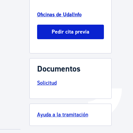
Catálogo de trámites
Oficinas de Udal!nfo
Pedir cita previa
Ayuda a la tramitación
Documentos
Solicitud
Ayuda a la tramitación