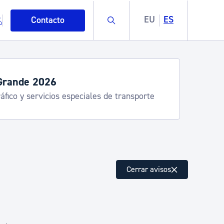
Buscar
EU
ES
Contacto
Grande 2026
áfico y servicios especiales de transporte
mo
Cerrar avisos
esiduos y medioambiente