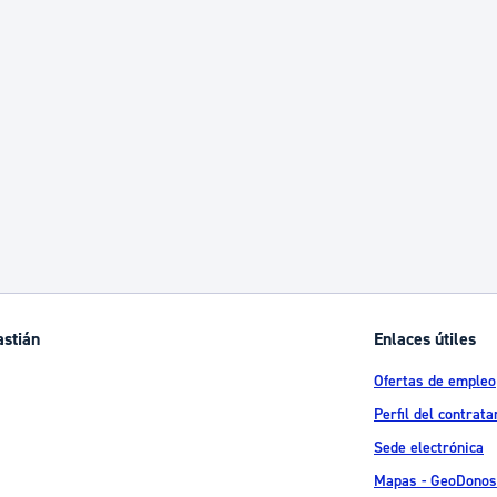
ad
Administración municipal
Tablón de anuncios oficiales
Calendario fiscal
tural
Portal de transparencia
astián
Enlaces útiles
Ofertas de empleo
Perfil del contrata
Sede electrónica
Mapas - GeoDonos