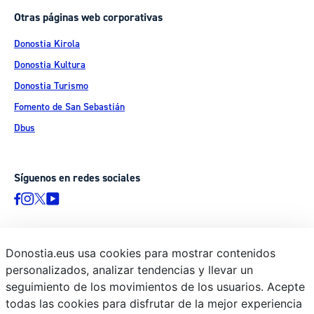
Otras páginas web corporativas
Donostia Kirola
Donostia Kultura
Donostia Turismo
Fomento de San Sebastián
Dbus
Síguenos en redes sociales
Donostia.eus usa cookies para mostrar contenidos
© Donostiako Udala - Ayuntamiento de Donostia / San Sebastián
personalizados, analizar tendencias y llevar un
Ijentea 1, 20003 Donostia / San Sebastián
seguimiento de los movimientos de los usuarios. Acepte
Aviso legal
todas las cookies para disfrutar de la mejor experiencia