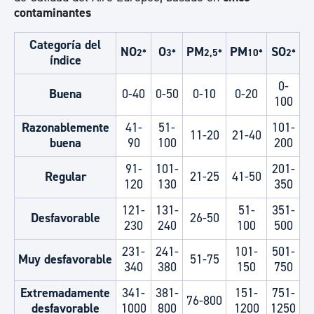
contaminantes
Categoría del
NO
O
PM
PM
SO
2*
3*
2,5*
10*
2*
índice
0-
Buena
0-40
0-50
0-10
0-20
100
Razonablemente
41-
51-
101-
11-20
21-40
buena
90
100
200
91-
101-
201-
Regular
21-25
41-50
120
130
350
121-
131-
51-
351-
Desfavorable
26-50
230
240
100
500
231-
241-
101-
501-
Muy desfavorable
51-75
340
380
150
750
Extremadamente
341-
381-
151-
751-
76-800
desfavorable
1000
800
1200
1250