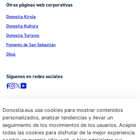
Otras páginas web corporativas
Donostia Kirola
Donostia Kultura
Donostia Turismo
Fomento de San Sebastián
Dbus
Síguenos en redes sociales
Donostia.eus usa cookies para mostrar contenidos
© Donostiako Udala - Ayuntamiento de Donostia / San Sebastián
personalizados, analizar tendencias y llevar un
Ijentea 1, 20003 Donostia / San Sebastián
seguimiento de los movimientos de los usuarios. Acepte
Aviso legal
todas las cookies para disfrutar de la mejor experiencia
Política de privacidad