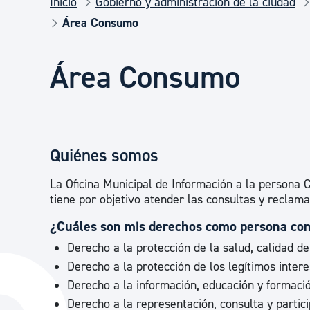
Inicio
Gobierno y administración de la ciudad
Seguridad ciudadana y emergencias
Área Consumo
Salud Pública, animales y consumo
Área Consumo
Infancia y juventud
Quiénes somos
Participación ciudadana y asociacionismo
La Oficina Municipal de Información a la persona
tiene por objetivo atender las consultas y reclam
Deporte
¿Cuáles son mis derechos como persona co
Derecho a la protección de la salud, calidad d
Derecho a la protección de los legítimos inter
Derecho a la información, educación y formació
Derecho a la representación, consulta y partici