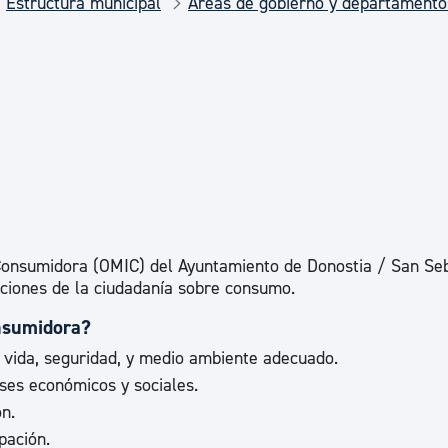
Estructura municipal
Áreas de gobierno y departamento
Euskera
Desarrollo económico 
Igualdad, Derechos Hu
Cultura
 Consumidora (OMIC) del Ayuntamiento de Donostia / San Se
aciones de la ciudadanía sobre consumo.
Turismo
nsumidora?
e vida, seguridad, y medio ambiente adecuado.
eses económicos y sociales.
n.
pación.