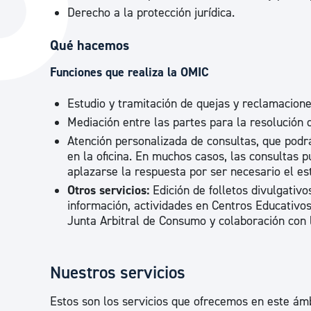
La ciudad
Derecho a la protección jurídica.
Actualid
La ciudad ahora
Noticias
Qué hacemos
Descubre la ciudad
Avisos
Funciones que realiza la OMIC
La ciudad futura
Agenda cul
Estudio y tramitación de quejas y reclamacione
Mediación entre las partes para la resolución 
Atención personalizada de consultas, que podrá
en la oficina. En muchos casos, las consultas
aplazarse la respuesta por ser necesario el e
Otros servicios:
Edición de folletos divulgativ
información, actividades en Centros Educativos,
Junta Arbitral de Consumo y colaboración con 
Nuestros servicios
Estos son los servicios que ofrecemos en este ámb