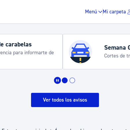
Menú
Mi carpeta
de carabelas
Semana 
rencia para informarte de
Cortes de tr
Impuestos y multas
Vivienda y urbanis
Ver todos los avisos
Espacio público, r