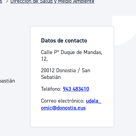
s
Dirección de Salud y Medio Ambiente
y empleo
Datos de contacto
manos y convivencia
Calle Pº Duque de Mandas,
12,
20012 Donostia / San
Sebatián
bastián
Teléfono:
943 483410
Correo electrónico:
udala_
omic@donostia.eus