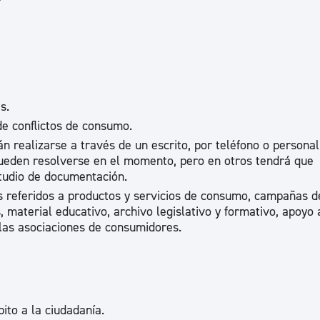
ad
Administración municipal
Tablón de anuncios oficiales
Calendario fiscal
tural
Portal de transparencia
s.
de conflictos de consumo.
n realizarse a través de un escrito, por teléfono o person
 pueden resolverse en el momento, pero en otros tendrá que
studio de documentación.
os referidos a productos y servicios de consumo, campañas d
 material educativo, archivo legislativo y formativo, apoyo 
las asociaciones de consumidores.
ito a la ciudadanía.