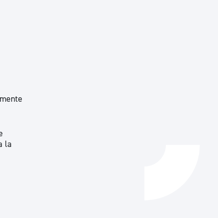
Catálogo de trámites
Ayuda a la tramitación
almente
e
a la