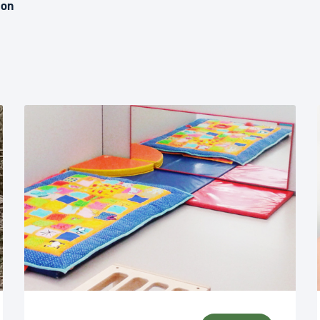
Euskera
ion
Desarrollo económico 
Igualdad, Derechos Hu
Cultura
Turismo