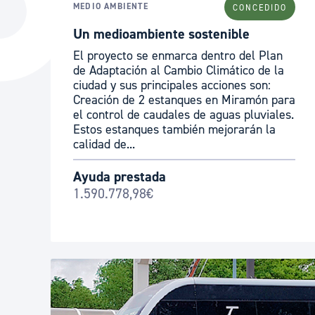
MEDIO AMBIENTE
CONCEDIDO
La ciudad
Actualid
Un medioambiente sostenible
La ciudad ahora
Noticias
El proyecto se enmarca dentro del Plan
Descubre la ciudad
Avisos
de Adaptación al Cambio Climático de la
ciudad y sus principales acciones son:
La ciudad futura
Agenda cul
Creación de 2 estanques en Miramón para
el control de caudales de aguas pluviales.
Estos estanques también mejorarán la
calidad de...
Ayuda prestada
1.590.778,98€