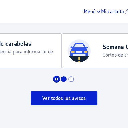
Menú
Mi carpeta
Horarios y 
rograma
Udalinfo, Dono
Urgull, Honda
Impuestos y multas
Vivienda y urbanis
Ver todos los avisos
Espacio público, r