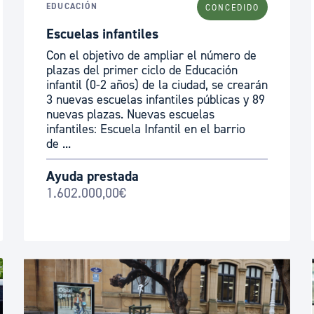
EDUCACIÓN
CONCEDIDO
ad
Administración municipal
Escuelas infantiles
Tablón de anuncios oficiales
Con el objetivo de ampliar el número de
Calendario fiscal
plazas del primer ciclo de Educación
infantil (0-2 años) de la ciudad, se crearán
tural
Portal de transparencia
3 nuevas escuelas infantiles públicas y 89
nuevas plazas. Nuevas escuelas
infantiles: Escuela Infantil en el barrio
de ...
Ayuda prestada
1.602.000,00€