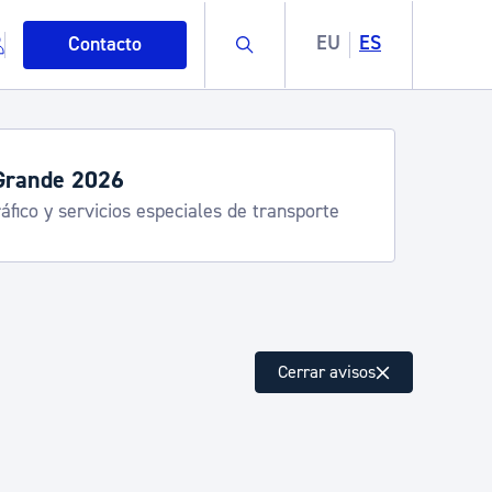
Buscar
EU
ES
Contacto
servicios de verano
stia Kirola, Donostia Kultura, San Telmo,
lea, Turismo
mo
Cerrar avisos
esiduos y medioambiente