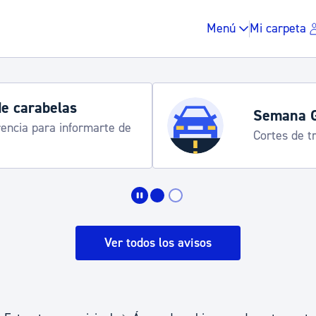
Menú
Mi carpeta
de carabelas
Semana 
rencia para informarte de
Cortes de tr
Impuestos y multas
Vivienda y urbanis
Ver todos los avisos
Espacio público, r