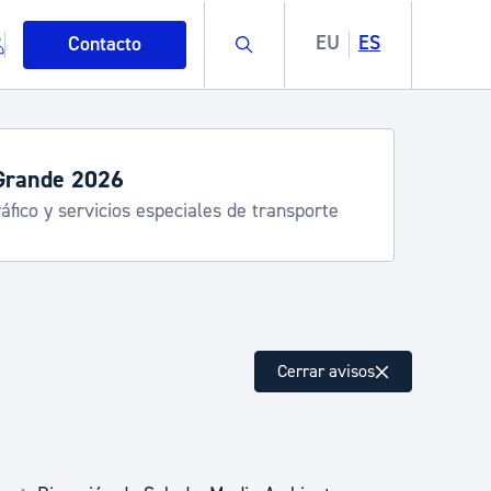
Buscar
EU
ES
Contacto
Grande 2026
áfico y servicios especiales de transporte
mo
Cerrar avisos
esiduos y medioambiente