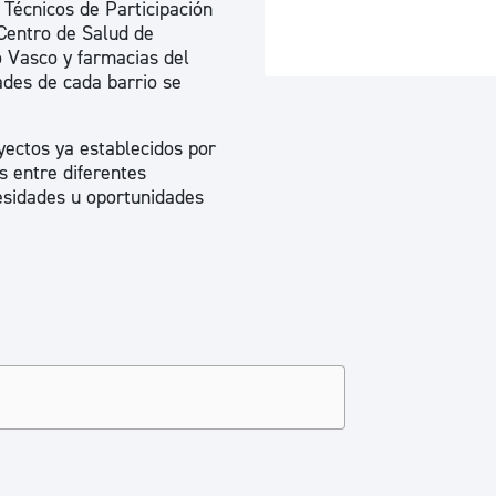
 Técnicos de Participación
ad
Administración municipal
Centro de Salud de
o Vasco y farmacias del
Tablón de anuncios oficiales
dades de cada barrio se
Calendario fiscal
yectos ya establecidos por
tural
Portal de transparencia
s entre diferentes
esidades u oportunidades