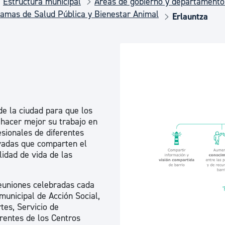
Estructura municipal
Áreas de gobierno y departamento
Euskera
amas de Salud Pública y Bienestar Animal
Erlauntza
Desarrollo económico 
Igualdad, Derechos Hu
de la ciudad para que los
Cultura
 hacer mejor su trabajo en
esionales de diferentes
rivadas que comparten el
idad de vida de las
Turismo
reuniones celebradas cada
unicipal de Acción Social,
tes, Servicio de
erentes de los Centros