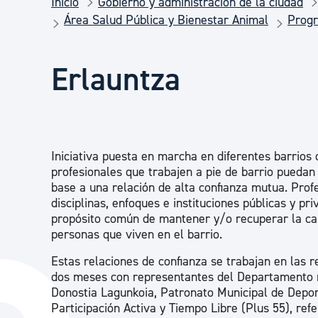
Inicio
Gobierno y administración de la ciudad
Seguridad ciudadana y emergencias
Área Salud Pública y Bienestar Animal
Progr
Salud Pública, animales y consumo
Erlauntza
Infancia y juventud
Iniciativa puesta en marcha en diferentes barrios 
Participación ciudadana y asociacionismo
profesionales que trabajen a pie de barrio puedan
base a una relación de alta confianza mutua. Prof
disciplinas, enfoques e instituciones públicas y p
propósito común de mantener y/o recuperar la cal
Deporte
personas que viven en el barrio.
Estas relaciones de confianza se trabajan en las 
dos meses con representantes del Departamento m
Donostia Lagunkoia, Patronato Municipal de Depor
Participación Activa y Tiempo Libre (Plus 55), ref