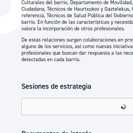
Culturales del barrio, Departamento de Movilidad,
La ciudad
Actualid
Ciudadana, Técnicos de Haurtxokos y Gaztelekus, 
referencia, Técnicos de Salud Pública del Gobiern
La ciudad ahora
Noticias
barrio. En función de las características y necesi
Descubre la ciudad
valora la incorporación de otros profesionales.
Avisos
La ciudad futura
De estas relaciones surgen colaboraciones en pro
Agenda cul
alguno de los servicios, así como nuevas iniciativa
profesionales que buscan dar respuesta a las nec
detectadas en cada barrio.
Sesiones de estrategia