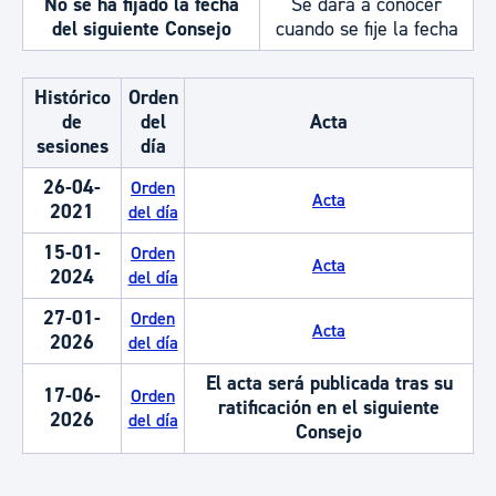
No se ha fijado la fecha
Se dará a conocer
del siguiente Consejo
cuando se fije la fecha
Histórico
Orden
de
del
Acta
sesiones
día
26-04-
Orden
Acta
2021
del día
15-01-
Orden
Acta
2024
del día
27-01-
Orden
Acta
2026
del día
El acta será publicada tras su
17-06-
Orden
ratificación en el siguiente
2026
del día
Consejo