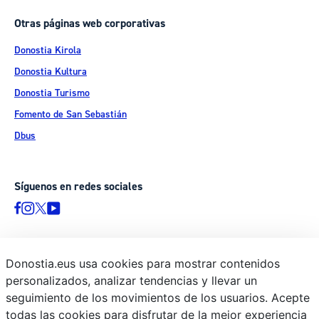
Otras páginas web corporativas
Donostia Kirola
Donostia Kultura
Donostia Turismo
Fomento de San Sebastián
Dbus
Síguenos en redes sociales
Donostia.eus usa cookies para mostrar contenidos
© Donostiako Udala - Ayuntamiento de Donostia / San Sebastián
personalizados, analizar tendencias y llevar un
Ijentea 1, 20003 Donostia / San Sebastián
seguimiento de los movimientos de los usuarios. Acepte
Aviso legal
todas las cookies para disfrutar de la mejor experiencia