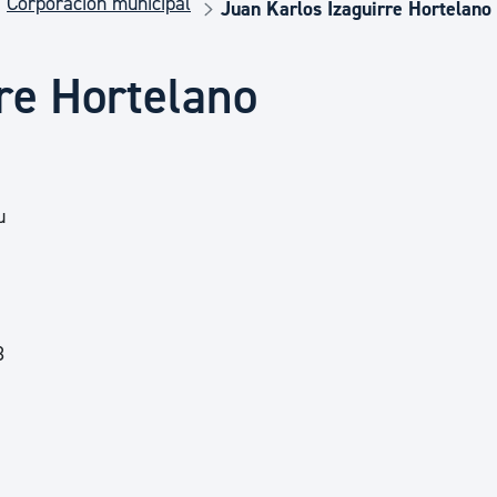
Corporación municipal
Euskera
Juan Karlos Izaguirre Hortelano
re Hortelano
Desarrollo económico 
Igualdad, Derechos Hu
u
Cultura
Turismo
3