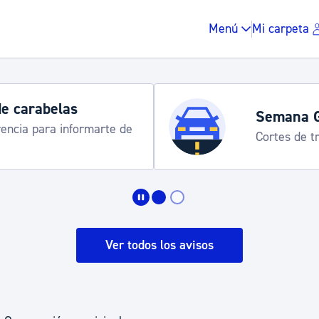
Menú
Mi carpeta
de carabelas
Semana 
rencia para informarte de
Cortes de tr
Impuestos y multas
Vivienda y urbanis
Ver todos los avisos
Espacio público, r