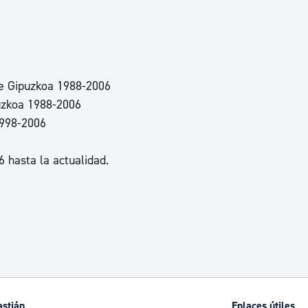
ad
Administración municipal
Tablón de anuncios oficiales
Calendario fiscal
de Gipuzkoa 1988-2006
tural
Portal de transparencia
uzkoa 1988-2006
1998-2006
6 hasta la actualidad.
astián
Enlaces útiles