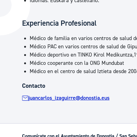
Idiomas: Euskara y castellano.
La ciudad
Actualid
La ciudad ahora
Noticias
Experiencia Profesional
Descubre la ciudad
Avisos
Médico de familia en varios centros de salud 
La ciudad futura
Agenda cul
Médico PAC en varios centros de salud de Gip
Médico deportivo en TINKO Kirol Medikuntza,
Médico cooperante con la ONG Mundubat
Médico en el centro de salud Iztieta desde 200
Contacto
juancarlos_izaguirre@donostia.eus
Comunícate con el Ayuntamiento de Donostia / San Seb