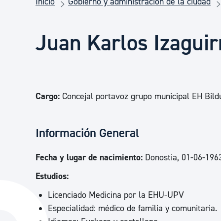
Inicio
Gobierno y administración de la ciudad
Seguridad ciudadana y emergencias
Juan Karlos Izaguir
Salud Pública, animales y consumo
Infancia y juventud
Cargo:
Concejal portavoz grupo municipal EH Bild
Participación ciudadana y asociacionismo
Información General
Deporte
Fecha y lugar de nacimiento:
Donostia, 01-06-196
Estudios:
Licenciado Medicina por la EHU-UPV
Especialidad: médico de familia y comunitaria.