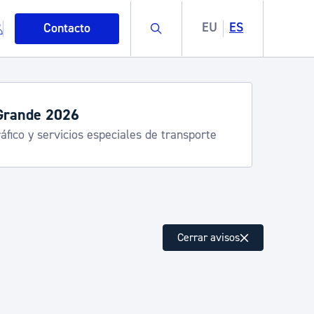
Buscar
EU
ES
Contacto
Grande 2026
áfico y servicios especiales de transporte
mo
Cerrar avisos
esiduos y medioambiente