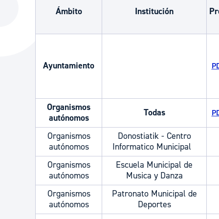
La ciudad
Actualid
Ámbito
Institución
Pr
La ciudad ahora
Noticias
Descubre la ciudad
Avisos
La ciudad futura
Ayuntamiento
Agenda cul
PD
Organismos
Todas
PD
autónomos
Organismos
Donostiatik - Centro
autónomos
Informatico Municipal
Organismos
Escuela Municipal de
autónomos
Musica y Danza
Organismos
Patronato Municipal de
autónomos
Deportes