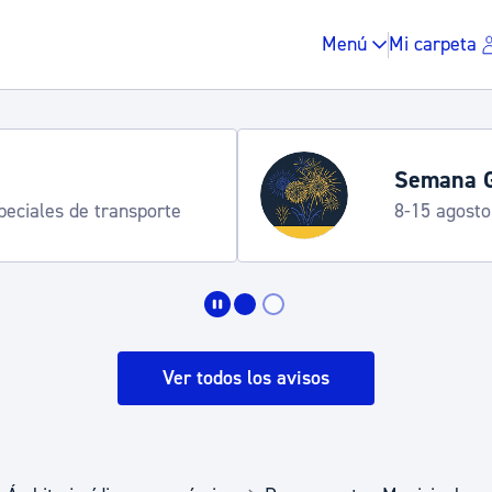
Menú
Mi carpeta
Semana G
speciales de transporte
8-15 agosto
Impuestos y multas
Vivienda y urbanis
Ver todos los avisos
Espacio público, r