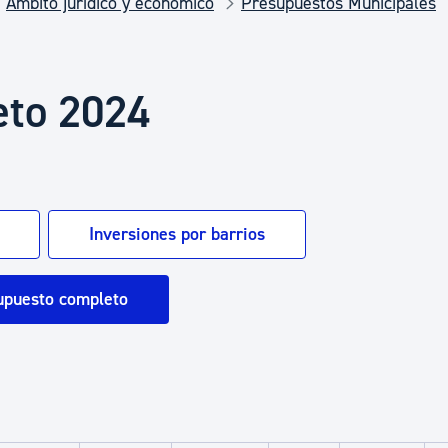
Ámbito jurídico y económico
Presupuestos Municipales
Euskera
Desarrollo económico 
eto 2024
Igualdad, Derechos Hu
Inversiones por barrios
Cultura
upuesto completo
Turismo