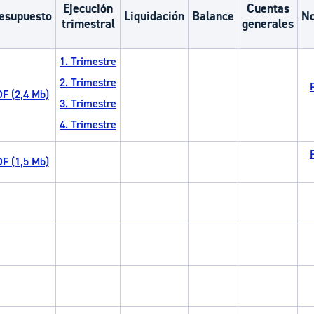
Ejecución
Cuentas
ad
Administración municipal
esupuesto
Liquidación
Balance
No
trimestral
generales
Tablón de anuncios oficiales
1. Trimestre
Calendario fiscal
2. Trimestre
tural
Portal de transparencia
F (2,4 Mb)
3. Trimestre
4. Trimestre
F (1,5 Mb)