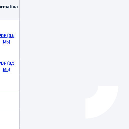
rmativa
Catálogo de trámites
Ayuda a la tramitación
PDF (0,5
Mb)
PDF (0,5
Mb)