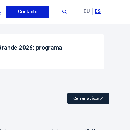
Buscar
EU
ES
Contacto
rande 2026: programa
mo
Cerrar avisos
esiduos y medioambiente