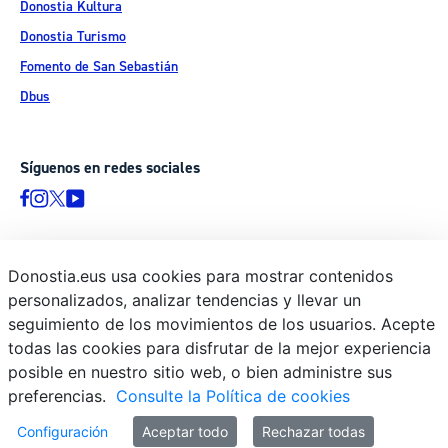
Donostia Kultura
Donostia Turismo
Fomento de San Sebastián
Dbus
Síguenos en redes sociales
Donostia.eus usa cookies para mostrar contenidos
© Donostiako Udala - Ayuntamiento de Donostia / San Sebastián
personalizados, analizar tendencias y llevar un
Ijentea 1, 20003 Donostia / San Sebastián
seguimiento de los movimientos de los usuarios. Acepte
Aviso legal
todas las cookies para disfrutar de la mejor experiencia
Política de privacidad
posible en nuestro sitio web, o bien administre sus
preferencias.
Consulte la Política de cookies
Política de cookies
Declaración de accesibilidad
Configuración
Aceptar todo
Rechazar todas