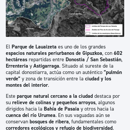
El
Parque de Lau
a
izeta
es uno de los grandes
espacios naturales periurbanos de Gipuzkoa
, con
602
hectáreas
repartidas entre
Donostia / S
an Sebastián
,
Errenteria
y
Astigarraga
. Situado al sureste de la
capital donostiarra, actúa como un auténtico
“pulmón
verde”
y zona de transición entre la
ciudad y los
montes del interior
.
Este
parque natural cercano a la ciudad
destaca por
su
relieve de colinas y pequeños arroyos
, algunos
dirigidos hacia la
Bahía de Pasaia
y otros hacia la
cuenca del río Urumea
. En sus vaguadas aún se
conservan
bosques de ribera
, fundamentales como
corredores ecológicos y refugio de biodiversidad
.