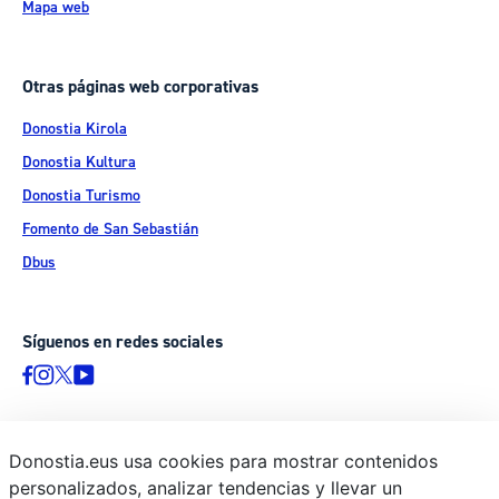
Mapa web
Otras páginas web corporativas
Donostia Kirola
Donostia Kultura
Donostia Turismo
Fomento de San Sebastián
Dbus
Síguenos en redes sociales
Donostia.eus usa cookies para mostrar contenidos
© Donostiako Udala - Ayuntamiento de Donostia / San Sebastián
personalizados, analizar tendencias y llevar un
Ijentea 1, 20003 Donostia / San Sebastián