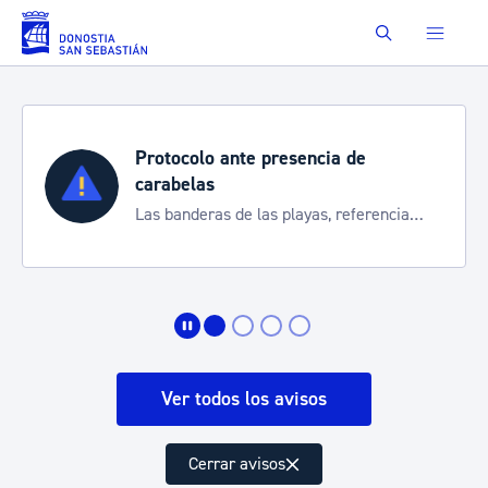
Saltar al contenido principal
Buscar
lo ante presencia de
Semana Gr
as
Cortes de tráf
ras de las playas, referencia
de transporte
rmarte de la situación
Ver todos los avisos
Cerrar avisos