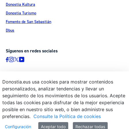
Donostia Kultura
Donostia Turismo
Fomento de San Sebastián
Dbus
Síguenos en redes sociales
Donostia.eus usa cookies para mostrar contenidos
© Donostiako Udala - Ayuntamiento de Donostia / San Sebastián
personalizados, analizar tendencias y llevar un
Ijentea 1, 20003 Donostia / San Sebastián
seguimiento de los movimientos de los usuarios. Acepte
Aviso legal
todas las cookies para disfrutar de la mejor experiencia
Política de privacidad
posible en nuestro sitio web, o bien administre sus
preferencias.
Consulte la Política de cookies
Política de cookies
Declaración de accesibilidad
Configuración
Aceptar todo
Rechazar todas