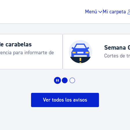
Menú
Mi carpeta
de carabelas
Semana 
rencia para informarte de
Cortes de tr
Impuestos y multas
Vivienda y urbanis
Ver todos los avisos
Espacio público, r