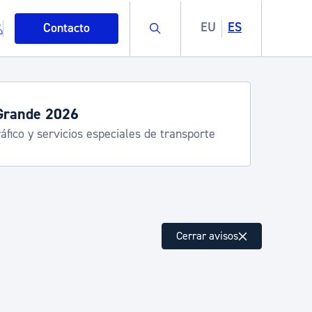
Buscar
EU
ES
Contacto
Grande 2026
áfico y servicios especiales de transporte
mo
Cerrar avisos
esiduos y medioambiente