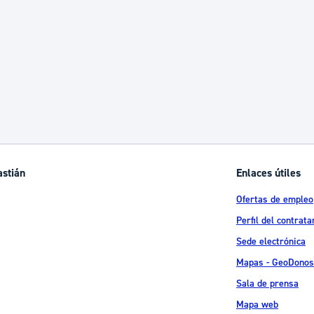
ad
Administración municipal
Tablón de anuncios oficiales
Calendario fiscal
tural
Portal de transparencia
astián
Enlaces útiles
Ofertas de empleo
Perfil del contrata
Sede electrónica
Mapas - GeoDonos
Sala de prensa
Mapa web