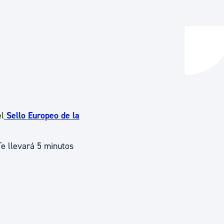
y empleo
manos y convivencia
el
Sello Europeo de la
Te llevará 5 minutos