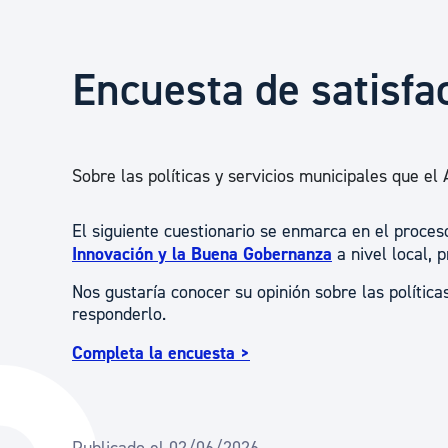
Seguridad ciudadana y emergencias
Encuesta de satisfa
Salud Pública, animales y consumo
Infancia y juventud
Sobre las políticas y servicios municipales que el
El siguiente cuestionario se enmarca en el proces
Participación ciudadana y asociacionismo
Innovación y la Buena Gobernanza
a nivel local,
Nos gustaría conocer su opinión sobre las política
Deporte
responderlo.
Completa la encuesta >