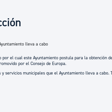
Euskera
cción
Desarrollo económico 
Igualdad, Derechos Hu
 Ayuntamiento lleva a cabo
o por el cual este Ayuntamiento postula para la obtención d
Cultura
 promovido por el Consejo de Europa.
s y servicios municipales que el Ayuntamiento lleva a cabo. 
Turismo