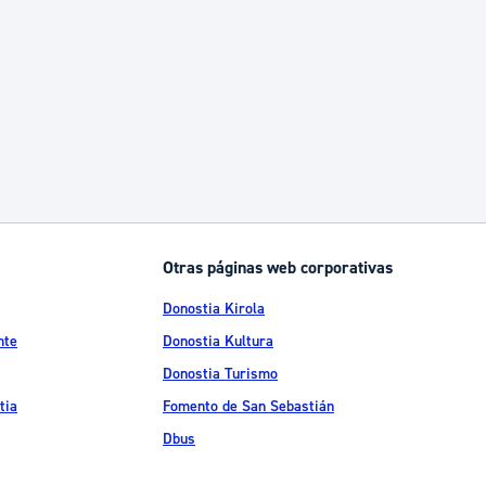
Catálogo de trámites
Ayuda a la tramitación
Otras páginas web corporativas
Donostia Kirola
nte
Donostia Kultura
Donostia Turismo
tia
Fomento de San Sebastián
Dbus