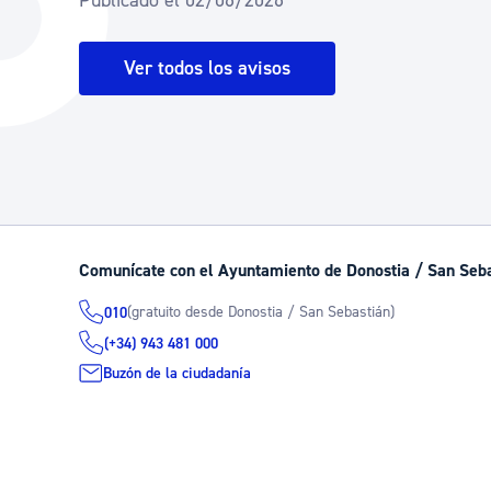
Publicado el 02/06/2026
La ciudad
Actualid
La ciudad ahora
Noticias
Ver todos los avisos
Descubre la ciudad
Avisos
La ciudad futura
Agenda cul
Comunícate con el Ayuntamiento de Donostia / San Seb
(gratuito desde Donostia / San Sebastián)
010
(+34) 943 481 000
Buzón de la ciudadanía