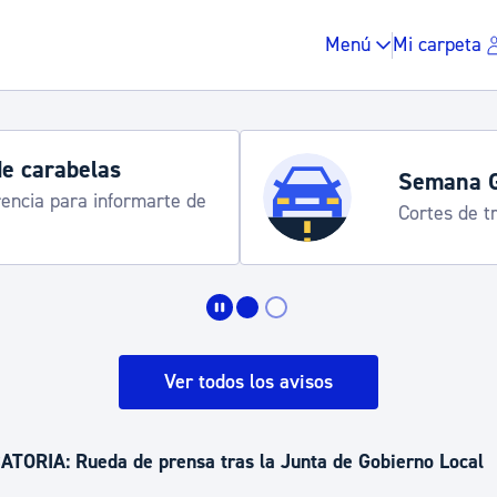
Menú
Mi carpeta
de carabelas
Semana 
rencia para informarte de
Cortes de tr
Impuestos y multas
Vivienda y urbanis
Ver todos los avisos
Espacio público, r
ORIA: Rueda de prensa tras la Junta de Gobierno Local