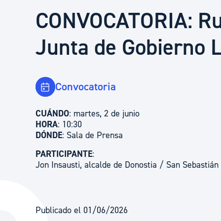
Seguridad ciudadana y emergencias
CONVOCATORIA: Rue
Junta de Gobierno L
Salud Pública, animales y consumo
Infancia y juventud
Convocatoria
CUÁNDO
: martes, 2 de junio
Participación ciudadana y asociacionismo
HORA
: 10:30
DÓNDE
: Sala de Prensa
PARTICIPANTE
Deporte
:
Jon Insausti, alcalde de Donostia / San Sebastián
Publicado el 01/06/2026