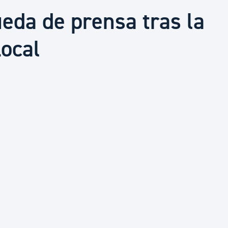
Euskera
da de prensa tras la
ocal
Desarrollo económico 
Igualdad, Derechos Hu
Cultura
Turismo