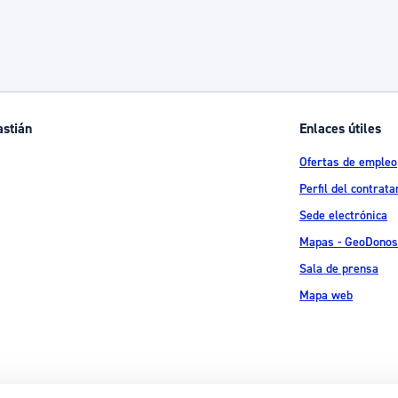
ad
Administración municipal
Tablón de anuncios oficiales
Calendario fiscal
tural
Portal de transparencia
astián
Enlaces útiles
Ofertas de empleo
Perfil del contrata
Sede electrónica
Mapas - GeoDonos
Sala de prensa
Mapa web