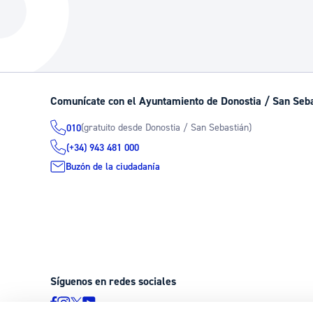
La ciudad
Actualid
La ciudad ahora
Noticias
Descubre la ciudad
Avisos
La ciudad futura
Agenda cul
Comunícate con el Ayuntamiento de Donostia / San Seb
(gratuito desde Donostia / San Sebastián)
010
(+34) 943 481 000
Buzón de la ciudadanía
Síguenos en redes sociales