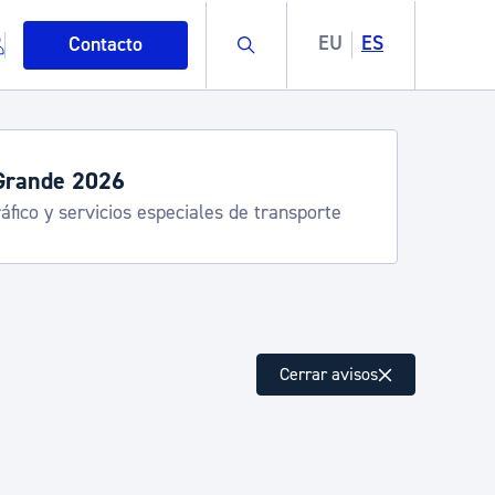
Buscar
EU
ES
Contacto
Grande 2026
áfico y servicios especiales de transporte
mo
Cerrar avisos
esiduos y medioambiente