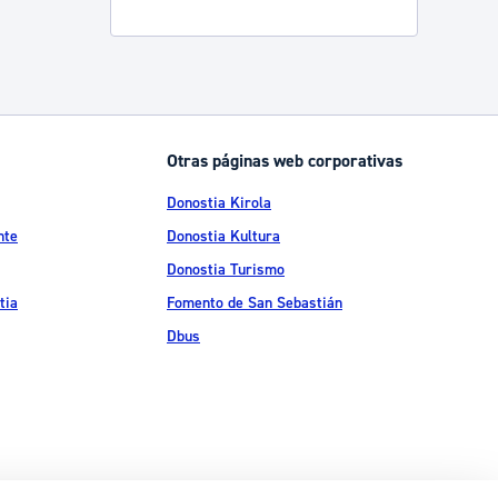
Catálogo de trámites
Ayuda a la tramitación
Otras páginas web corporativas
Donostia Kirola
nte
Donostia Kultura
Donostia Turismo
tia
Fomento de San Sebastián
Dbus