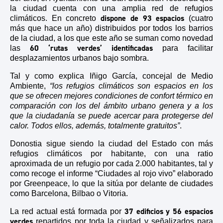
la ciudad cuenta con una amplia
red de refugios
dispone de
93 espacios
climáticos.
En concreto
(cuatro
más que hace un año)
distribuidos por todos los barrios
de la ciudad,
a los que este año se suman como novedad
60 ‘rutas verdes’ identificadas
las
para facilitar
desplazamientos urbanos bajo sombra.
Tal y como explica Iñigo García, concejal de Medio
Ambiente,
“los refugios climáticos son espacios e
n los
que
se
ofrecen mejores condiciones de confort térmico en
comparación con los del ámbito urbano genera y a los
que la ciudadanía se puede acercar para protegerse del
calor.
Todos ellos, además, totalmente gratuitos”
.
Donostia sigue siendo la ciudad del Estado con más
refugios climáticos por habitante, con una ratio
aproximada de un refugio por cada 2.000 habitantes,
tal y
como recoge el informe “Ciudades al rojo vivo” elaborado
por Greenpeace
,
lo que la sitúa
por delante de ciudades
como Barcelona, Bilbao o Vitoria.
37 edificios y 56 espacios
La red actual está formada por
verdes
repartidos por toda la ciudad y señalizados para