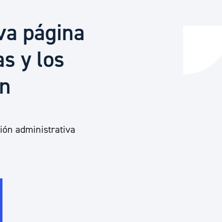
va página
y empleo
as y los
ón
manos y convivencia
tión administrativa