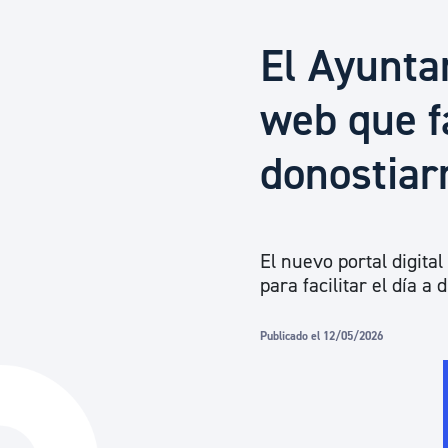
Seguridad ciudadana y emergencias
El Ayunta
Salud Pública, animales y consumo
web que fa
donostiar
Infancia y juventud
Participación ciudadana y asociacionismo
El nuevo portal digital
para facilitar el día a 
Deporte
Publicado el 12/05/2026