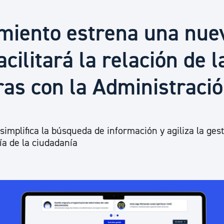
Euskera
miento estrena una nue
Desarrollo económico 
cilitará la relación de l
ras con la Administraci
Igualdad, Derechos Hu
Cultura
 simplifica la búsqueda de información y agiliza la ges
día de la ciudadanía
Turismo