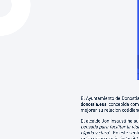
La ciudad
Actualid
La ciudad ahora
Noticias
Descubre la ciudad
Avisos
La ciudad futura
Agenda cul
El Ayuntamiento de Donostia
donostia.eus
, concebida como
mejorar su relación cotidian
El alcalde Jon Insausti ha 
pensada para facilitar la vi
rápido y claro
”. En este sent
más cercana, más ágil y útil,