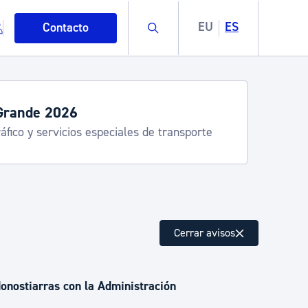
Buscar
EU
ES
Contacto
rande 2026
fico y servicios especiales de transporte
mo
Cerrar avisos
esiduos y medioambiente
donostiarras con la Administración