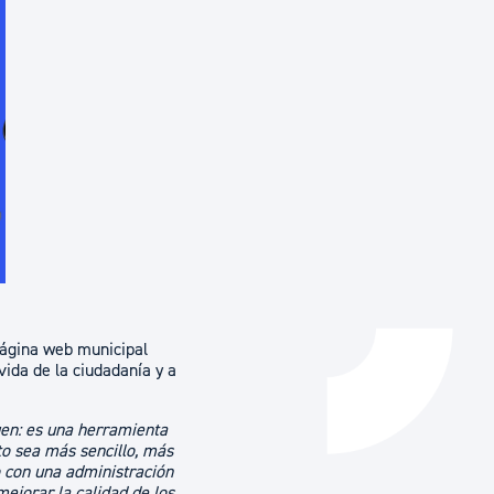
Catálogo de trámites
Ayuda a la tramitación
página web municipal
vida de la ciudadanía y a
en: es una herramienta
to sea más sencillo, más
 con una administración
mejorar la calidad de los