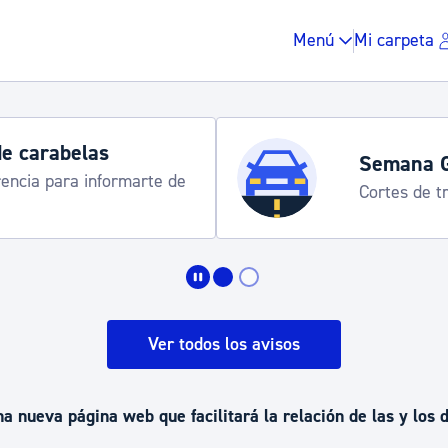
Menú
Mi carpeta
e carabelas
Semana G
encia para informarte de
Cortes de trá
Impuestos y multas
Vivienda y urbanis
Ver todos los avisos
Espacio público, r
a nueva página web que facilitará la relación de las y los 