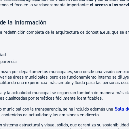
iendo el foco en lo verdaderamente importante:
el acceso a los servi
de la información
a redefinición completa de la arquitectura de donostia.eus, que se a
a
dad
sparencia
anizan por departamentos municipales, sino desde una visión centrad
 varias áreas municipales, pero ese funcionamiento interno se diluy
cilitando una experiencia más simple y fluida para las personas usua
a y la actualidad municipal se organizan también de manera más clar
ias clasificadas por temáticas fácilmente identificables.
Sala d
o municipal con la transparencia, se ha incluido además una
 contenidos de actualidad y las emisiones en directo.
n sistema estructural y visual sólido, que garantiza su sostenibilida