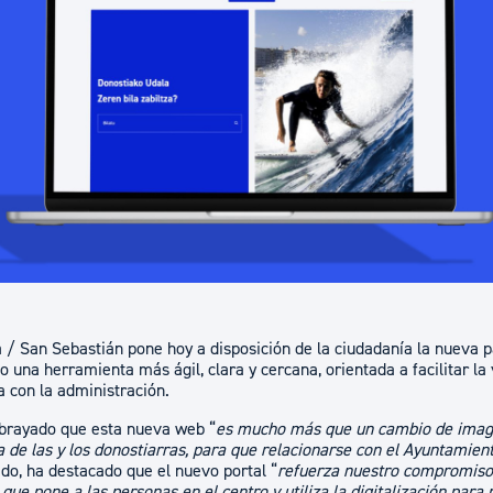
ad
Administración municipal
Tablón de anuncios oficiales
Calendario fiscal
tural
Portal de transparencia
 / San Sebastián pone hoy a disposición de la ciudadanía la nueva 
 una herramienta más ágil, clara y cercana, orientada a facilitar la 
a con la administración.
subrayado que esta nueva web “
es mucho más que un cambio de imag
da de las y los donostiarras, para que relacionarse con el Ayuntamien
ido, ha destacado que el nuevo portal “
refuerza nuestro compromiso
 que pone a las personas en el centro y utiliza la digitalización para 