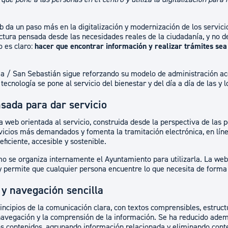
 da un paso más en la digitalización y modernización de los servici
tura pensada desde las necesidades reales de la ciudadanía, y no d
 es claro:
hacer que encontrar información y realizar trámites sea
a / San Sebastián sigue reforzando su modelo de administración ac
 tecnología se pone al servicio del bienestar y del día a día de las y 
sada para dar servicio
 web orientada al servicio, construida desde la perspectiva de las p
rvicios más demandados y fomenta la tramitación electrónica, en lín
ficiente, accesible y sostenible.
o se organiza internamente el Ayuntamiento para utilizarla. La web 
 permite que cualquier persona encuentre lo que necesita de forma se
y navegación sencilla
incipios de la comunicación clara, con textos comprensibles, estruc
a navegación y la comprensión de la información. Se ha reducido ade
os contenidos, agrupando información relacionada y eliminando cont