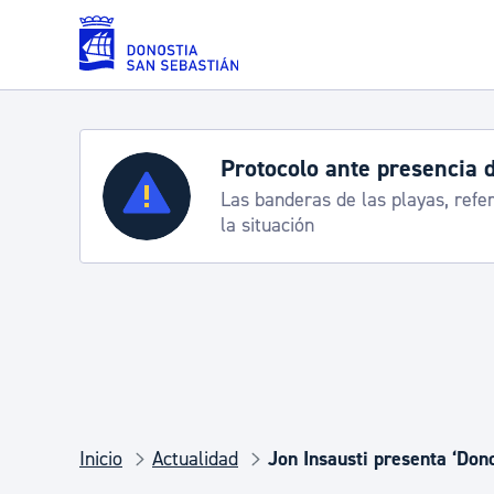
Saltar al contenido principal
Servicios
Semana Grande 2026: p
8-15 agosto
Padrón y asuntos personales
Servicios sociales
Movilidad
Inicio
Actualidad
Jon Insausti presenta ‘Don