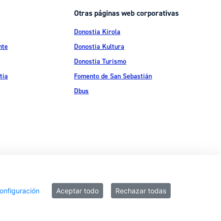
Otras páginas web corporativas
Donostia Kirola
nte
Donostia Kultura
Donostia Turismo
tia
Fomento de San Sebastián
Dbus
Compartir
ítica de privacidad
Política de cookies
Declaración de accesibilidad
onfiguración
Aceptar todo
Rechazar todas
Imprimir