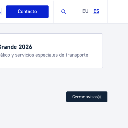
Buscar
EU
ES
Contacto
servicios de verano
stia Kirola, Donostia Kultura, San Telmo,
lea, Turismo
mo
Cerrar avisos
esiduos y medioambiente