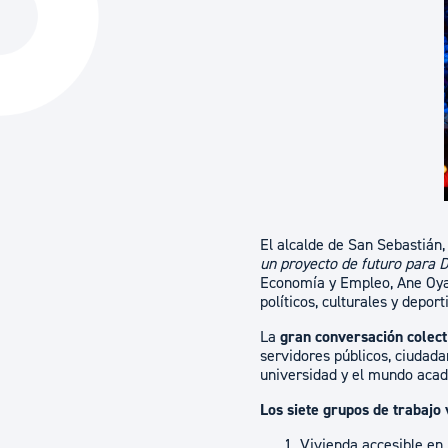
La ciudad
Actualid
La ciudad ahora
Noticias
Descubre la ciudad
Avisos
La ciudad futura
Agenda cul
El alcalde de San Sebastián,
un proyecto de futuro para D
Economía y Empleo, Ane Oyarb
políticos, culturales y depo
La
gran conversación colec
servidores públicos, ciudada
universidad y el mundo acad
Los siete grupos de trabajo 
Vivienda accesible en 