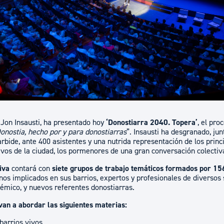
ad
Administración municipal
Tablón de anuncios oficiales
Calendario fiscal
tural
Portal de transparencia
 Jon Insausti, ha presentado hoy
‘Donostiarra 2040. Topera’
, el pro
onostia, hecho por y para donostiarras
”. Insausti ha desgranado, jun
ide, ante 400 asistentes y una nutrida representación de los princi
rtivos de la ciudad, los pormenores de una gran conversación colectiv
tiva
contará con
siete grupos de trabajo temáticos formados por 15
nos implicados en sus barrios, expertos y profesionales de diversos 
émico, y nuevos referentes donostiarras.
van a abordar las siguientes materias:
barrios vivos