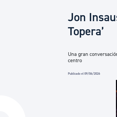
Seguridad ciudadana y emergencias
Jon Insau
Salud Pública, animales y consumo
Topera’
Infancia y juventud
Una gran conversación 
centro
Participación ciudadana y asociacionismo
Publicado el 09/06/2026
Deporte