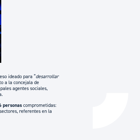
Catálogo de trámites
Ayuda a la tramitación
ceso ideado para “
desarrollar
to a la concejala de
pales agentes sociales,
a.
6 personas
comprometidas:
sectores, referentes en la