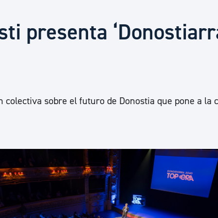
Euskera
sti presenta ‘Donostiarr
Desarrollo económico 
Igualdad, Derechos Hu
colectiva sobre el futuro de Donostia que pone a la 
Cultura
Turismo