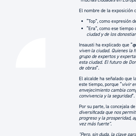
“m
uchas ciudades en Europ
El nombre de la exposición c
“Top”, como expresión de
“Era”, como ese tiempo q
ciudad y de los donostia
Insausti ha explicado que “
q
viven la ciudad. Quienes la
grupo de expertos y experta
esta ciudad. El futuro de Do
de obras
”.
El alcalde ha señalado que
este tiempo, porque “
vivir e
envejecimiento cambia compl
convivencia y la seguridad
”.
Por su parte, la concejala 
diversificada que nos permit
progreso y la prosperidad, 
vez más fuerte".
"Pero, sin duda, la clave pa