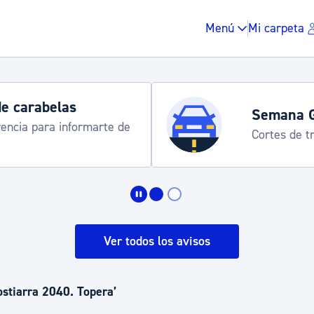
Menú
Mi carpeta
Horarios y 
rograma
Udalinfo, Dono
Urgull, Honda
Impuestos y multas
Vivienda y urbanis
Ver todos los avisos
Espacio público, r
ostiarra 2040. Topera’