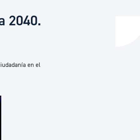
a 2040.
y empleo
manos y convivencia
ciudadanía en el