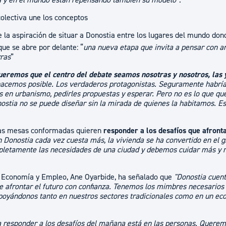
a y en el mundo están repensando también su modelo
”.
olectiva une los conceptos
 la aspiración de situar a Donostia entre los lugares del mundo don
ue se abre por delante: “
una nueva etapa que invita a pensar con am
rras
”
ueremos que el centro del debate seamos nosotras y nosotros, las 
 hacemos posible. Los verdaderos protagonistas. Seguramente habría 
s en urbanismo, pedirles propuestas y esperar. Pero no es lo que qu
nostia no se puede diseñar sin la mirada de quienes la habitamos. E
 las mesas conformadas quieren
responder a los desafíos que afronta
n Donostia cada vez cuesta más, la vivienda se ha convertido en el g
etamente las necesidades de una ciudad y debemos cuidar más y me
de Economía y Empleo, Ane Oyarbide, ha señalado que
"Donostia cuen
e afrontar el futuro con confianza. Tenemos los mimbres necesarios 
apoyándonos tanto en nuestros sectores tradicionales como en un ec
ra responder a los desafíos del mañana está en las personas. Quere