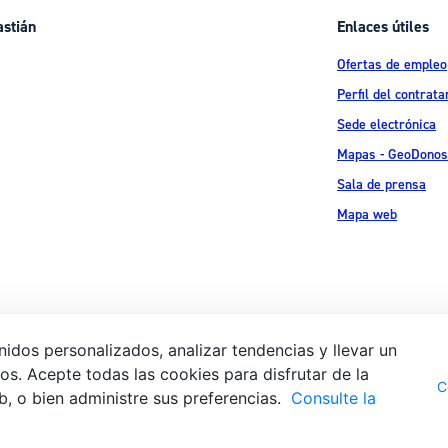
astián
Enlaces útiles
Ofertas de empleo
Perfil del contrata
Sede electrónica
Mapas - GeoDonos
Sala de prensa
Mapa web
idos personalizados, analizar tendencias y llevar un
s. Acepte todas las cookies para disfrutar de la
Aviso legal
Pol
 Ijentea 1,
C
b, o bien administre sus preferencias.
Consulte la