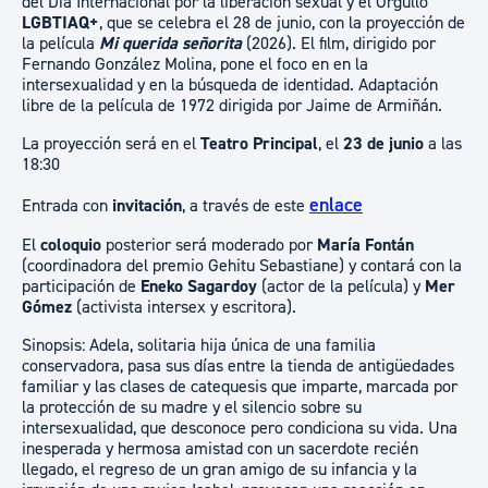
del Día Internacional por la liberación sexual y el Orgullo
LGBTIAQ+
, que se celebra el 28 de junio, con la proyección de
la película
Mi querida señorita
(2026). El film, dirigido por
Fernando González Molina, pone el foco en en la
intersexualidad y en la búsqueda de identidad. Adaptación
libre de la película de 1972 dirigida por Jaime de Armiñán.
La proyección será en el
Teatro Principal
, el
23 de junio
a las
18:30
enlace
Entrada con
invitación
, a través de este
El
coloquio
posterior será moderado por
María Fontán
(coordinadora del premio Gehitu Sebastiane) y contará con la
participación de
Eneko Sagardoy
(actor de la película) y
Mer
Gómez
(activista intersex y escritora).
Sinopsis: Adela, solitaria hija única de una familia
conservadora, pasa sus días entre la tienda de antigüedades
familiar y las clases de catequesis que imparte, marcada por
la protección de su madre y el silencio sobre su
intersexualidad, que desconoce pero condiciona su vida. Una
inesperada y hermosa amistad con un sacerdote recién
llegado, el regreso de un gran amigo de su infancia y la